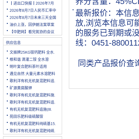
养分含量：45%CL(2
┃进出口快报┃2026年7月
2026年8月7日人民币汇率中
最新报价：本信
2026年8月7日未来三天全国
放,浏览本信息可
油价上涨，因伊朗法案草案
的服务已到期或
【中肥网】看完氮协的会议
线：0451-880011
供应信息
文振牌25KG铵钙肥料 全水.
根和谐 滴灌二铵 全水溶
同类产品报价查
明叶复合肥料茶叶适用
遇见自然 大量元素水溶肥料
歌利洋有机无机复混肥料追.
矿源黄腐酸钾
歌利洋有机无机复混肥料施.
歌利洋有机无机复混肥料追.
有机无机复混肥料追施(III.
苑田乐肥料级硫酸铵
有机无机复混肥料纯硫基15.
歌利洋有机无机复混肥纯硫.