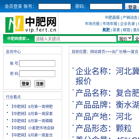
会员登录
账号：
密码：
中肥晨报
|
产销动态
市场月报
|
市场年报
|
企业名录
|
氮肥
|
尿素
|
碳铵
|
氯
中肥网搜索：
会员中心
目前位置：
网站首页
>>>
出厂价格
>>
复合
账 号:
企业名称：
河北
密 码:
报价
产品名称：复合
行业看点
产品品牌：衡水
【中肥网】8月第一周钾肥
【中肥网】8月第一周尿素
产品产地：河北
【中肥网】8月第一周磷酸
产品形态：颗粒
【中肥网】小麦肥市场会缺
【中肥网】8月第一周复合