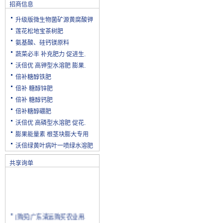
招商信息
升级版微生物菌矿源黄腐酸钾
莲花松地宝茶树肥
氨基酸、硅钙镁原料
蔬菜必丰 补充肥力 促进生.
沃倍优 高钾型水溶肥 膨果.
倍补糖醇铁肥
倍补 糖醇锌肥
倍补 糖醇钙肥
倍补糖醇硼肥
沃倍优 高磷型水溶肥 促花.
膨果能量素 根茎块膨大专用
沃倍绿黄叶病叶一喷绿水溶肥
共享询单
[购买]广东清远购买农业用.