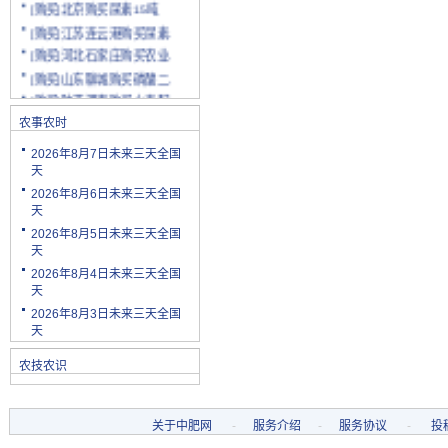
[购买]北京购买尿素15吨
[购买]江苏连云港购买尿素.
[购买]河北石家庄购买农业.
[购买]山东聊城购买磷酸二.
[购买]陕西渭南购买小麦配.
[购买]云南玉溪购买尿素10.
农事农时
[购买]山东潍坊购买复合肥.
2026年8月7日未来三天全国
[购买]河南安阳购买二铵20.
天
[购买]四川绵阳购买尿素2.
2026年8月6日未来三天全国
[购买]天津购买小颗粒尿素.
天
[购买]内蒙古购买复合肥10.
2026年8月5日未来三天全国
天
[购买]天津购买大颗粒尿素.
2026年8月4日未来三天全国
[购买]河南新乡购买冲施肥.
天
[购买]山东济宁购买尿素10.
2026年8月3日未来三天全国
[代理]陕西渭南代理小麦配.
天
[购买]新疆克孜勒苏柯尔克.
农技农识
[购买]宁夏购买罗硫酸钾(.
[购买]河北石家庄购买硫酸.
[购买]四川购买复合肥10吨.
关于中肥网
-
服务介绍
-
服务协议
-
投
[购买]四川绵阳购买水溶肥.