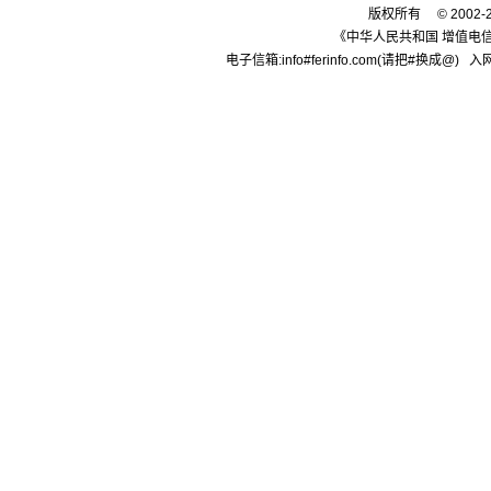
版权所有 © 2002-
[购买]内蒙古通辽求购尿素.
《中华人民共和国 增值电信
[购买]上海寻找代工企业
电子信箱:info#ferinfo.com(请把#换成@) 入网
[购买]广西柳州购买尿素20.
[购买]内蒙古呼伦贝尔购买.
[购买]北京购买缓控释复合.
[购买]江西南昌购买氯化钾.
[代理]内蒙通辽代理硝酸钾.
[购买]黑龙江佳木斯购买尿.
[购买]辽宁沈阳购买尿素35.
[购买]四川成都购买包膜尿.
[购买]山东菏泽购买复合肥.
[购买]内蒙古通辽购买尿素.
[购买]新疆喀什购买一铵5.
[购买]山东滨州购买缓控释.
[购买]广东广州购买尿素10.
[代理]河北邯郸代理水溶肥.
[购买]新疆图木舒克购买大.
[购买]江西南昌购买硫基复.
[购买]江西南昌购买掺混肥.