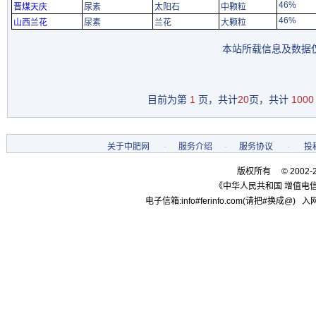
46%
晋煤天庆
尿素
太阳石
中颗粒
46%
山西兰花
尿素
兰花
大颗粒
本站所载信息及数据仅
目前为第
1
页，共计
20
页，共计
1000
关于中肥网
-
服务介绍
-
服务协议
-
投
版权所有 © 2002-
《中华人民共和国 增值电信
电子信箱:info#ferinfo.com(请把#换成@) 入网