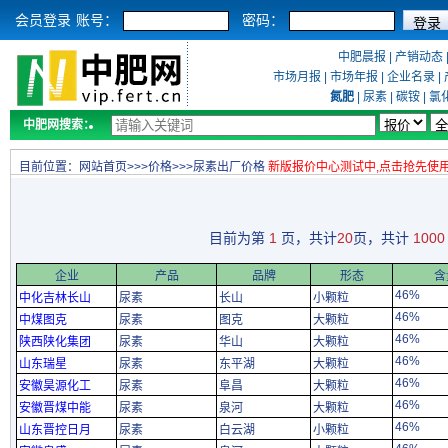
会员登录
账号：
密码：
中肥晨报
|
产销动态
市场月报
|
市场年报
|
企业名录
|
氮肥
|
尿素
|
碳铵
|
氯
中肥网搜索：
目前位置：
网站首页
>>>
价格
>>>
尿素出厂价格
新版报价中心测试中,点击抢先使
目前为第
1
页，共计
20
页，共计
1000
企业
产品
品牌
形态
含
46%
中化吉林长山
尿素
长山
小颗粒
46%
中煤图克
尿素
图克
大颗粒
46%
陕西陕化集团
尿素
华山
大颗粒
46%
山东瑞星
尿素
东平湖
大颗粒
46%
安徽昊源化工
尿素
阜昌
大颗粒
46%
安徽晋煤中能
尿素
泉河
大颗粒
46%
山东晋控日月
尿素
白云湖
小颗粒