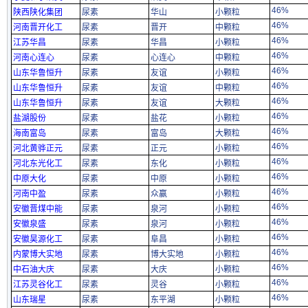
46%
陕西陕化集团
尿素
华山
小颗粒
46%
河南晋开化工
尿素
晋开
中颗粒
46%
江苏华昌
尿素
华昌
小颗粒
46%
河南心连心
尿素
心连心
中颗粒
46%
山东华鲁恒升
尿素
友谊
小颗粒
46%
山东华鲁恒升
尿素
友谊
中颗粒
46%
山东华鲁恒升
尿素
友谊
大颗粒
46%
盐湖股份
尿素
盐花
小颗粒
46%
海南富岛
尿素
富岛
大颗粒
46%
河北黄骅正元
尿素
正元
小颗粒
46%
河北东光化工
尿素
东化
小颗粒
46%
中原大化
尿素
中原
小颗粒
46%
河南中盈
尿素
众赢
小颗粒
46%
安徽晋煤中能
尿素
泉河
小颗粒
46%
安徽泉盛
尿素
泉河
小颗粒
46%
安徽昊源化工
尿素
阜昌
小颗粒
46%
内蒙博大实地
尿素
博大实地
小颗粒
46%
中石油大庆
尿素
大庆
小颗粒
46%
江苏灵谷化工
尿素
灵谷
小颗粒
46%
山东瑞星
尿素
东平湖
小颗粒