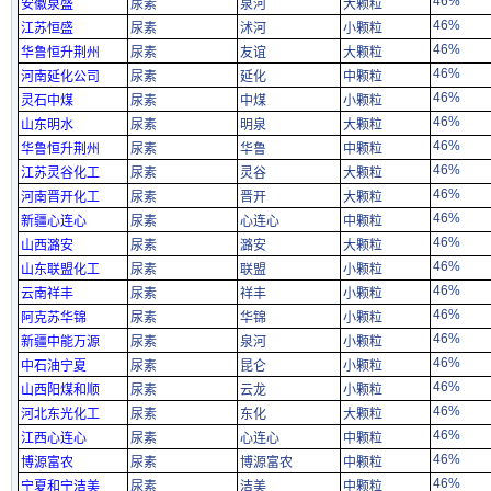
46%
安徽泉盛
尿素
泉河
大颗粒
46%
江苏恒盛
尿素
沭河
小颗粒
46%
华鲁恒升荆州
尿素
友谊
大颗粒
46%
河南延化公司
尿素
延化
中颗粒
46%
灵石中煤
尿素
中煤
小颗粒
46%
山东明水
尿素
明泉
大颗粒
46%
华鲁恒升荆州
尿素
华鲁
中颗粒
46%
江苏灵谷化工
尿素
灵谷
大颗粒
46%
河南晋开化工
尿素
晋开
大颗粒
46%
新疆心连心
尿素
心连心
中颗粒
46%
山西潞安
尿素
潞安
大颗粒
46%
山东联盟化工
尿素
联盟
小颗粒
46%
云南祥丰
尿素
祥丰
小颗粒
46%
阿克苏华锦
尿素
华锦
小颗粒
46%
新疆中能万源
尿素
泉河
小颗粒
46%
中石油宁夏
尿素
昆仑
小颗粒
46%
山西阳煤和顺
尿素
云龙
小颗粒
46%
河北东光化工
尿素
东化
大颗粒
46%
江西心连心
尿素
心连心
中颗粒
46%
博源富农
尿素
博源富农
中颗粒
46%
宁夏和宁洁美
尿素
洁美
中颗粒