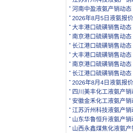
[购买]内蒙古通辽求购尿素.
河南中盈液氨产销动态
[购买]上海寻找代工企业
2026年8月5日液氨报
[购买]广西柳州购买尿素20.
[购买]内蒙古呼伦贝尔购买.
大丰港口硫磺销售动态
[购买]北京购买缓控释复合.
南京港口硫磺销售动态
[购买]江西南昌购买氯化钾.
长江港口硫磺销售动态
[代理]内蒙通辽代理硝酸钾.
[购买]黑龙江佳木斯购买尿.
大丰港口硫磺销售动态
[购买]辽宁沈阳购买尿素35.
南京港口硫磺销售动态
[购买]四川成都购买包膜尿.
长江港口硫磺销售动态
[购买]山东菏泽购买复合肥.
[购买]内蒙古通辽购买尿素.
2026年8月4日液氨报
[购买]新疆喀什购买一铵5.
四川美丰化工液氨产销
[购买]山东滨州购买缓控释.
安徽金禾化工液氨产销
[购买]广东广州购买尿素10.
[代理]河北邯郸代理水溶肥.
江苏沂州科技液氨产销
[购买]新疆图木舒克购买大.
山东华鲁恒升液氨产销
[购买]江西南昌购买硫基复.
山西永鑫煤焦化液氨产
[购买]江西南昌购买掺混肥.