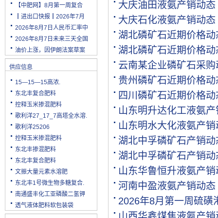
大庆油田液氨产销动态
【中肥网】8月第一周复合
┃进出口快报┃2026年7月
大庆石化液氨产销动态
2026年8月7日人民币汇率中
湖北磷矿石近期价格动
2026年8月7日未来三天全国
湖北磷矿石近期价格动
油价上涨，因伊朗法案草案
云南某企业磷矿石采购
供应信息
贵州磷矿石近期价格动
15—15—15高浓.
东北丰复合肥料
四川磷矿石近期价格动
控释玉米掺混肥料
山东明升达化工液氨产
歌利洋27_17_7高塔全水溶.
山东明水大化液氨产销
歌利洋25206
控释玉米掺混肥料
湖北中孚磷矿石产销动
东北丰掺混肥料
湖北中孚磷矿石产销动
东北丰复合肥料
山东华鲁恒升液氨产销
文振大量元素水溶肥
东北丰1号微生物多糖复合.
河南中盈液氨产销动态
南通盛丰化工亚磷酸二氢钾
2026年8月第一周硫
透气液体肥料软包装袋
山西华鑫煤焦液氨产销