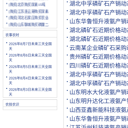
[购买]北京购买尿素15吨
湖北中孚磷矿石产销动
[购买]江苏连云港购买尿素.
湖北中孚磷矿石产销动
[购买]河北石家庄购买农业.
山东华鲁恒升液氨产销
[购买]山东聊城购买磷酸二.
[购买]陕西渭南购买小麦配.
湖北磷矿石近期价格动
[购买]云南玉溪购买尿素10.
农事农时
湖北磷矿石近期价格动
[购买]山东潍坊购买复合肥.
2026年8月7日未来三天全国
云南某企业磷矿石采购
[购买]河南安阳购买二铵20.
天
[购买]四川绵阳购买尿素2.
2026年8月6日未来三天全国
贵州磷矿石近期价格动
天
[购买]天津购买小颗粒尿素.
四川磷矿石近期价格动
2026年8月5日未来三天全国
[购买]内蒙古购买复合肥10.
天
湖北中孚磷矿石产销动
[购买]天津购买大颗粒尿素.
2026年8月4日未来三天全国
[购买]河南新乡购买冲施肥.
湖北中孚磷矿石产销动
天
[购买]山东济宁购买尿素10.
2026年8月3日未来三天全国
山东明水大化液氨产销
[代理]陕西渭南代理小麦配.
天
山东明升达化工液氨产
[购买]新疆克孜勒苏柯尔克.
农技农识
[购买]宁夏购买罗硫酸钾(.
山西亚鑫新能科技液氨
[购买]河北石家庄购买硫酸.
山东华鲁恒升液氨产销
[购买]四川购买复合肥10吨.
[购买]四川绵阳购买水溶肥.
江苏沂州科技液氨产销