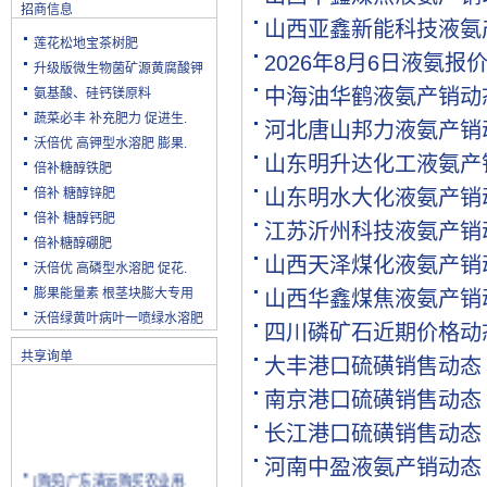
招商信息
山西亚鑫新能科技液氨
莲花松地宝茶树肥
2026年8月6日液氨报
升级版微生物菌矿源黄腐酸钾
中海油华鹤液氨产销动
氨基酸、硅钙镁原料
蔬菜必丰 补充肥力 促进生.
河北唐山邦力液氨产销
沃倍优 高钾型水溶肥 膨果.
山东明升达化工液氨产
倍补糖醇铁肥
倍补 糖醇锌肥
山东明水大化液氨产销
倍补 糖醇钙肥
江苏沂州科技液氨产销
倍补糖醇硼肥
山西天泽煤化液氨产销
沃倍优 高磷型水溶肥 促花.
膨果能量素 根茎块膨大专用
山西华鑫煤焦液氨产销
沃倍绿黄叶病叶一喷绿水溶肥
四川磷矿石近期价格动
共享询单
大丰港口硫磺销售动态
南京港口硫磺销售动态
长江港口硫磺销售动态
河南中盈液氨产销动态
[购买]广东清远购买农业用.