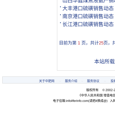
山西华鑫煤焦液氨产销
[购买]贵州黔西南布依族苗.
大丰港口硫磺销售动态
[购买]湖南邵阳购买氯基复.
南京港口硫磺销售动态
[购买]黑龙江双鸭山购买尿.
[购买]甘肃高台购买全水溶.
长江港口硫磺销售动态
[购买]内蒙古通辽购买硫基.
[购买]河南开封购买氯化钾.
[购买]河南开封购买二铵1..
目前为第
1
页，共计
25
页，
[购买]河南开封购买尿素1.
[购买]河北邢台购买控释掺.
[购买]江苏盐城购买一铵10.
本站所载
[代理]新疆和田代理硫酸铵.
[购买]甘肃白银购买尿素10.
[购买]山西吕梁购买复合肥.
关于中肥网
-
服务介绍
-
服务协议
-
投
[购买]黑龙江双鸭山购买一.
[代理]河南代理磷酸二铵10.
版权所有 © 2002-
[购买]陕西宝鸡购买复合肥.
《中华人民共和国 增值电信
[代理]广西柳州代理硫基复.
电子信箱:info#ferinfo.com(请把#换成@) 入网
[购买]内蒙古赤峰购买复合.
[购买]广东肇庆购买复合肥.