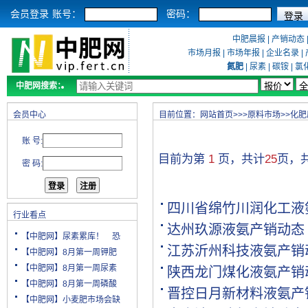
会员登录
账号：
密码：
中肥晨报
|
产销动态
市场月报
|
市场年报
|
企业名录
|
氮肥
|
尿素
|
碳铵
|
氯
中肥网搜索：
会员中心
目前位置：
网站首页
>>>
原料市场
>>
化肥
账 号:
目前为第
1
页，共计
25
页，
密 码:
四川省绵竹川润化工液
行业看点
达州玖源液氨产销动态
【中肥网】尿素累库！ 恐
江苏沂州科技液氨产销
【中肥网】8月第一周钾肥
【中肥网】8月第一周尿素
陕西龙门煤化液氨产销
【中肥网】8月第一周磷酸
晋控日月新材料液氨产
【中肥网】小麦肥市场会缺