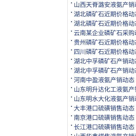
[购买]江西南昌购买水稻专.
山西天脊潞安液氨产销
[代理]江西南昌代理氯基复.
湖北磷矿石近期价格动
[购买]河南驻马店购买二铵.
湖北磷矿石近期价格动
[购买]河南驻马店购买尿素.
[购买]河南驻马店购买硫基.
云南某企业磷矿石采购
[购买]上海购买硫磺粉10吨.
贵州磷矿石近期价格动
[购买]广西来宾购买钙镁磷.
四川磷矿石近期价格动
[购买]福建漳州购买复合肥.
[购买]重庆购买硫酸钾950.
湖北中孚磷矿石产销动
[购买]河南开封购买氯化钾.
湖北中孚磷矿石产销动
[购买]河南开封购买二铵1..
[购买]河南开封购买尿素1.
河南中盈液氨产销动态
[代理]青海代理小颗粒尿素.
山东明升达化工液氨产
[购买]安徽阜阳购买硫基复.
山东明水大化液氨产销
[购买]河北石家庄购买水溶.
[购买]陕西榆林购买二铵1.
大丰港口硫磺销售动态
[购买]湖北襄阳购买氯化铵.
南京港口硫磺销售动态
[购买]安徽购买有机肥料5.
长江港口硫磺销售动态
[购买]四川内江购买钙镁磷.
[购买]四川眉山购买尿素1.