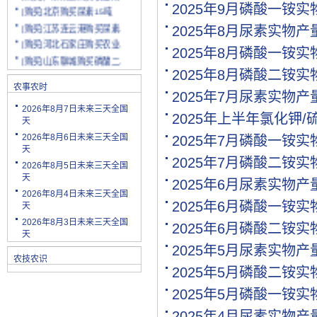
[购买]北京购买尿素15吨
2025年9月磷酸一铵
[购买]江苏连云港购买尿素.
2025年8月尿素实物
[购买]河北石家庄购买农业.
2025年8月磷酸一铵
[购买]山东聊城购买磷酸二.
[购买]陕西渭南购买小麦配.
2025年8月磷酸二铵
[购买]云南玉溪购买尿素10.
农事农时
2025年7月尿素实物
[购买]山东潍坊购买复合肥.
2026年8月7日未来三天全国
2025年上半年氯化钾
[购买]河南安阳购买二铵20.
天
[购买]四川绵阳购买尿素2.
2026年8月6日未来三天全国
2025年7月磷酸一铵
天
[购买]天津购买小颗粒尿素.
2025年7月磷酸二铵
2026年8月5日未来三天全国
[购买]内蒙古购买复合肥10.
天
2025年6月尿素实物
[购买]天津购买大颗粒尿素.
2026年8月4日未来三天全国
[购买]河南新乡购买冲施肥.
2025年6月磷酸一铵
天
[购买]山东济宁购买尿素10.
2026年8月3日未来三天全国
2025年6月磷酸二铵
[代理]陕西渭南代理小麦配.
天
2025年5月尿素实物
[购买]新疆克孜勒苏柯尔克.
农技农识
[购买]宁夏购买罗硫酸钾(.
2025年5月磷酸二铵
[购买]河北石家庄购买硫酸.
2025年5月磷酸一铵
[购买]四川购买复合肥10吨.
2025年4月尿素实物
[购买]四川绵阳购买水溶肥.