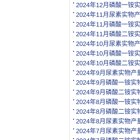
[购买]江西南昌购买水稻专.
2024年12月磷酸一铵
[代理]江西南昌代理氯基复.
2024年11月尿素实物
[购买]河南驻马店购买二铵.
2024年11月磷酸一铵
[购买]河南驻马店购买尿素.
[购买]河南驻马店购买硫基.
2024年11月磷酸二铵
[购买]上海购买硫磺粉10吨.
2024年10月尿素实物
[购买]广西来宾购买钙镁磷.
2024年10月磷酸一铵
[购买]福建漳州购买复合肥.
[购买]重庆购买硫酸钾950.
2024年10月磷酸二铵
[购买]河南开封购买氯化钾.
2024年9月尿素实物
[购买]河南开封购买二铵1..
2024年9月磷酸一铵
[购买]河南开封购买尿素1.
[代理]青海代理小颗粒尿素.
2024年9月磷酸二铵
[购买]安徽阜阳购买硫基复.
2024年8月磷酸一铵
[购买]河北石家庄购买水溶.
[购买]陕西榆林购买二铵1.
2024年8月磷酸二铵
[购买]湖北襄阳购买氯化铵.
2024年8月尿素实物
[购买]安徽购买有机肥料5.
2024年7月尿素实物
[购买]四川内江购买钙镁磷.
[购买]四川眉山购买尿素1.