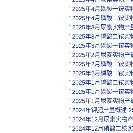
[购买]内蒙古通辽求购尿素.
2025年4月磷酸一铵
[购买]上海寻找代工企业
2025年4月磷酸二铵
[购买]广西柳州购买尿素20.
[购买]内蒙古呼伦贝尔购买.
2025年3月尿素实物
[购买]北京购买缓控释复合.
2025年3月磷酸二铵
[购买]江西南昌购买氯化钾.
2025年3月磷酸一铵
[代理]内蒙通辽代理硝酸钾.
[购买]黑龙江佳木斯购买尿.
2025年2月尿素实物
[购买]辽宁沈阳购买尿素35.
2025年2月磷酸二铵
[购买]四川成都购买包膜尿.
2025年2月磷酸一铵
[购买]山东菏泽购买复合肥.
[购买]内蒙古通辽购买尿素.
2025年1月磷酸二铵
[购买]新疆喀什购买一铵5.
2025年1月磷酸一铵
[购买]山东滨州购买缓控释.
2025年1月尿素实物
[购买]广东广州购买尿素10.
[代理]河北邯郸代理水溶肥.
2024年钾肥产量概述
2
[购买]新疆图木舒克购买大.
2024年12月尿素实物
[购买]江西南昌购买硫基复.
2024年12月磷酸二铵
[购买]江西南昌购买掺混肥.