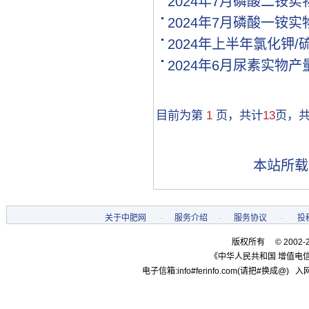
2024年7月磷酸二铵
[购买]贵州黔西南布依族苗.
2024年7月磷酸一铵
[购买]湖南邵阳购买氯基复.
2024年上半年氯化钾
[购买]黑龙江双鸭山购买尿.
[购买]甘肃高台购买全水溶.
2024年6月尿素实物
[购买]内蒙古通辽购买硫基.
[购买]河南开封购买氯化钾.
[购买]河南开封购买二铵1..
目前为第
1
页，共计
13
页，
[购买]河南开封购买尿素1.
[购买]河北邢台购买控释掺.
[购买]江苏盐城购买一铵10.
本站所载
[代理]新疆和田代理硫酸铵.
[购买]甘肃白银购买尿素10.
[购买]山西吕梁购买复合肥.
关于中肥网
-
服务介绍
-
服务协议
-
投
[购买]黑龙江双鸭山购买一.
[代理]河南代理磷酸二铵10.
版权所有 © 2002-
[购买]陕西宝鸡购买复合肥.
《中华人民共和国 增值电信
[代理]广西柳州代理硫基复.
电子信箱:info#ferinfo.com(请把#换成@) 入网
[购买]内蒙古赤峰购买复合.
[购买]广东肇庆购买复合肥.