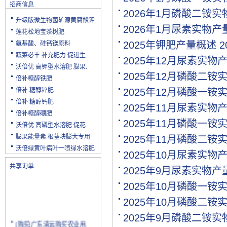
招商信息
2026年1月磷酸二铵
升级版微生物菌矿源黄腐酸钾
2026年1月尿素实物
莲花松地宝茶树肥
2025年钾肥产量概述
2
氨基酸、硅钙镁原料
蔬菜必丰 补充肥力 促进生.
2025年12月尿素实物
沃倍优 高钾型水溶肥 膨果.
2025年12月磷酸二铵
倍补糖醇铁肥
倍补 糖醇锌肥
2025年12月磷酸一铵
倍补 糖醇钙肥
2025年11月尿素实物
倍补糖醇硼肥
2025年11月磷酸一铵
沃倍优 高磷型水溶肥 促花.
膨果能量素 根茎块膨大专用
2025年11月磷酸二铵
沃倍绿黄叶病叶一喷绿水溶肥
2025年10月尿素实物
共享询单
2025年9月尿素实物
2025年10月磷酸一铵
2025年10月磷酸二铵
2025年9月磷酸二铵
[购买]广东清远购买农业用.