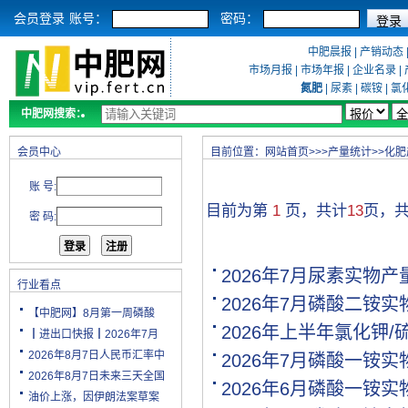
会员登录
账号：
密码：
中肥晨报
|
产销动态
市场月报
|
市场年报
|
企业名录
|
氮肥
|
尿素
|
碳铵
|
氯
中肥网搜索：
会员中心
目前位置：
网站首页
>>>
产量统计
>>
化肥
账 号:
目前为第
1
页，共计
13
页，
密 码:
2026年7月尿素实物
行业看点
2026年7月磷酸二铵
【中肥网】8月第一周磷酸
2026年上半年氯化钾
┃进出口快报┃2026年7月
2026年8月7日人民币汇率中
2026年7月磷酸一铵
2026年8月7日未来三天全国
2026年6月磷酸一铵
油价上涨，因伊朗法案草案