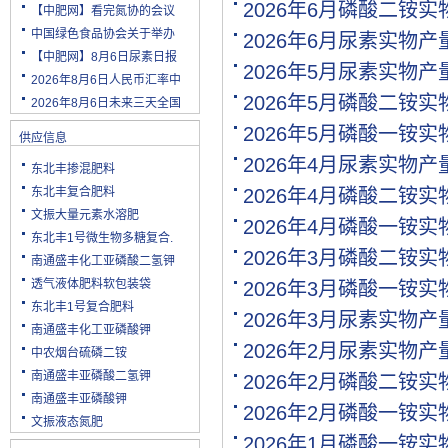
2026年6月磷酸二铵
【中肥网】看完氮协的会议
中国绿色食品协会关于举办
2026年6月尿素实物
【中肥网】8月6日尿素日报
2026年5月尿素实物
2026年8月6日人民币汇率中
2026年5月磷酸二铵
2026年8月6日未来三天全国
2026年5月磷酸一铵
供应信息
2026年4月尿素实物
东北丰掺混肥料
东北丰复合肥料
2026年4月磷酸二铵
文振大量元素水溶肥
2026年4月磷酸一铵
东北丰1号微生物多糖复合.
2026年3月磷酸二铵
南通盛丰化工亚磷酸二氢钾
透气液体肥料软包装袋
2026年3月磷酸一铵
东北丰1号复合肥料
2026年3月尿素实物
南通盛丰化工亚磷酸钾
2026年2月尿素实物
中农烟台硫磷二铵
南通盛丰亚磷酸二氢钾
2026年2月磷酸二铵
南通盛丰亚磷酸钾
2026年2月磷酸一铵
文振液态氮肥
2026年1月磷酸一铵