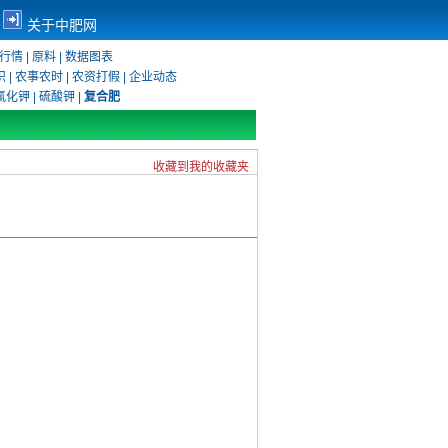
关于中肥网
行情
|
原料
|
数据图表
识
|
农事农时
|
农资打假
|
企业动态
氯化钾
|
硫酸钾
|
复合肥
收藏到我的收藏夹