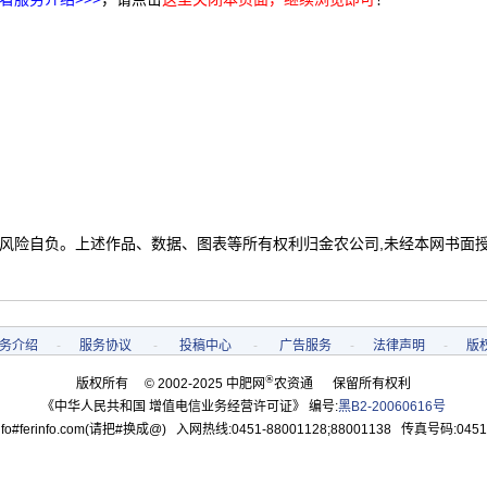
 风险自负。上述作品、数据、图表等所有权利归金农公司,未经本网书面
务介绍
-
服务协议
-
投稿中心
-
广告服务
-
法律声明
-
版
®
版权所有 © 2002-2025 中肥网
农资通 保留所有权利
《中华人民共和国 增值电信业务经营许可证》 编号:
黑B2-20060616号
o#ferinfo.com(请把#换成@) 入网热线:0451-88001128;88001138 传真号码:0451