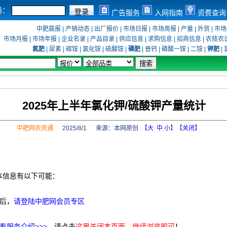
码：
广告服务
入网指南
资费查询
中肥晨报
|
产销动态
|
出厂报价
|
市场日报
|
市场周报
|
产量
|
外贸
|
市场
市场月报
|
市场年报
|
企业名录
|
产品目录
|
供应信息
|
求购信息
|
招商信息
|
农技农
氮肥
|
尿素
|
碳铵
|
氯化铵
|
硫酸铵
|
磷肥
|
普钙
|
磷酸一铵
|
二铵
|
钾肥
|
2025年上半年氯化钾/硫酸钾产量统计
中肥网农资通
2025/8/1 来源：
本网原创
【
大
中
小
】【
关闭
】
本信息有以下可能：
后，
请登陆中肥网会员专区
看服务介绍>>>
，请点击
这里关闭本页面，继续浏览即可
！