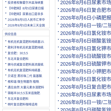
2026年8月6日尿素市
投资者权衡霍尔木兹海峡重
【中肥网】8月5日尿素日报
2026年8月6日复合肥
【中肥网】尿素出口是非多
2026年8月6日小磷肥
2026年8月5日人民币汇率中
2026年8月6日一铵/
2026年8月5日未来三天全国
2026年8月6日氯化铵
供应信息
2026年8月6日碳酸氢
有机无机复混肥料纯硫基15.
歌利洋有机无机复混肥纯硫.
2026年8月5日氯化钾
复合肥：30;5;5
2026年8月5日硫酸铵
东北丰复合肥料
2026年8月5日硫酸钾
狮马农威复合肥料高浓度硫.
有机无机复混肥料纯硫基 .
2026年8月5日小钾肥
贝诺豆 黑珍珠二代 氨基酸.
2026年8月5日氯化铵
根和谐 微生物菌剂 植物.
2026年8月5日复合肥
遇见自然 大量元素水溶肥料
锦裕丰30;5;5玉米追施肥.
2026年8月5日尿素市
东北丰复合肥料
2026年8月5日一铵/
明叶复合肥料咖啡适用
2026年8月5日碳酸氢