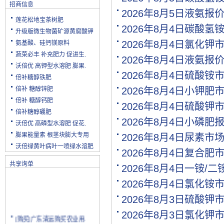
招商信息
2026年8月5日液氨报
莲花松地宝茶树肥
2026年8月4日碳酸氢
升级版微生物菌矿源黄腐酸钾
2026年8月4日氯化钾
氨基酸、硅钙镁原料
蔬菜必丰 补充肥力 促进生.
2026年8月4日液氨报
沃倍优 高钾型水溶肥 膨果.
2026年8月4日硫酸铵
倍补糖醇铁肥
倍补 糖醇锌肥
2026年8月4日小钾肥
倍补 糖醇钙肥
2026年8月4日硫酸钾
倍补糖醇硼肥
2026年8月4日小磷肥
沃倍优 高磷型水溶肥 促花.
膨果能量素 根茎块膨大专用
2026年8月4日尿素市
沃倍绿黄叶病叶一喷绿水溶肥
2026年8月4日复合肥
共享询单
2026年8月4日一铵/
2026年8月4日氯化铵
2026年8月3日硫酸钾
2026年8月3日氯化钾
[购买]广东清远购买农业用.