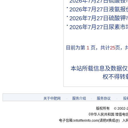
2026年7月27日硫酸
[购买]贵州黔西南布依族苗.
2026年7月27日液氨
[购买]湖南邵阳购买氯基复.
2026年7月27日硫酸
[购买]黑龙江双鸭山购买尿.
[购买]甘肃高台购买全水溶.
2026年7月27日尿素
[购买]内蒙古通辽购买硫基.
[购买]河南开封购买氯化钾.
[购买]河南开封购买二铵1..
目前为第
1
页，共计
25
页，
[购买]河南开封购买尿素1.
[购买]河北邢台购买控释掺.
[购买]江苏盐城购买一铵10.
本站所载信息及数据仅
[代理]新疆和田代理硫酸铵.
权不得转
[购买]甘肃白银购买尿素10.
[购买]山西吕梁购买复合肥.
[购买]黑龙江双鸭山购买一.
[代理]河南代理磷酸二铵10.
关于中肥网
-
服务介绍
-
服务协议
-
投
[购买]陕西宝鸡购买复合肥.
版权所有 © 2002-
[代理]广西柳州代理硫基复.
《中华人民共和国 增值电信
[购买]内蒙古赤峰购买复合.
电子信箱:info#ferinfo.com(请把#换成@) 入网
[购买]广东肇庆购买复合肥.