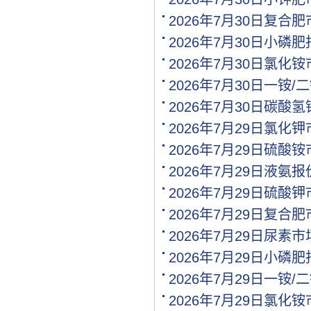
[购买]内蒙古通辽求购尿素.
2026年7月30日复合
[购买]上海寻找代工企业
2026年7月30日小磷
[购买]广西柳州购买尿素20.
[购买]内蒙古呼伦贝尔购买.
2026年7月30日氯化
[购买]北京购买缓控释复合.
2026年7月30日一铵
[购买]江西南昌购买氯化钾.
2026年7月30日碳酸
[代理]内蒙通辽代理硝酸钾.
[购买]黑龙江佳木斯购买尿.
2026年7月29日氯化
[购买]辽宁沈阳购买尿素35.
2026年7月29日硫酸
[购买]四川成都购买包膜尿.
2026年7月29日液氨
[购买]山东菏泽购买复合肥.
[购买]内蒙古通辽购买尿素.
2026年7月29日硫酸
[购买]新疆喀什购买一铵5.
2026年7月29日复合
[购买]山东滨州购买缓控释.
[购买]广东广州购买尿素10.
2026年7月29日尿素
[代理]河北邯郸代理水溶肥.
2026年7月29日小磷
[购买]新疆图木舒克购买大.
2026年7月29日一铵
[购买]江西南昌购买硫基复.
[购买]江西南昌购买掺混肥.
2026年7月29日氯化