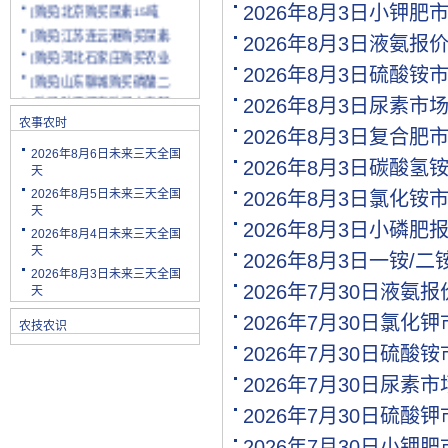
[购买]北京购买尿素15吨
2026年8月3日小钾肥
[购买]江苏连云港购买尿素.
2026年8月3日液氨报
[购买]河北石家庄购买农业.
[购买]山东聊城购买磷酸二.
2026年8月3日硫酸铵
[购买]陕西渭南购买小麦配.
2026年8月3日尿素市
[购买]云南玉溪购买尿素10.
农事农时
2026年8月3日复合肥
[购买]山东潍坊购买复合肥.
2026年8月6日未来三天全国
[购买]河南安阳购买二铵20.
2026年8月3日碳酸氢
天
[购买]四川绵阳购买尿素2.
2026年8月5日未来三天全国
2026年8月3日氯化铵
[购买]天津购买小颗粒尿素.
天
2026年8月3日小磷肥
[购买]内蒙古购买复合肥10.
2026年8月4日未来三天全国
天
[购买]天津购买大颗粒尿素.
2026年8月3日一铵/
2026年8月3日未来三天全国
[购买]河南新乡购买冲施肥.
2026年7月30日液氨
天
[购买]山东济宁购买尿素10.
2026年7月30日氯化
[代理]陕西渭南代理小麦配.
农技农识
[购买]新疆克孜勒苏柯尔克.
2026年7月30日硫酸
[购买]宁夏购买罗硫酸钾(.
2026年7月30日尿素
[购买]河北石家庄购买硫酸.
2026年7月30日硫酸
[购买]四川购买复合肥10吨.
[购买]四川绵阳购买水溶肥.
2026年7月30日小钾