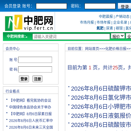
会员登录
账号：
密码：
中肥晨报
|
产销动态
市场月报
|
市场年报
|
企业名录
|
氮肥
|
尿素
|
碳铵
|
氯
中肥网搜索：
会员中心
目前位置：
网站首页
>>>
化肥价格日报
>>
账 号:
目前为第
1
页，共计
25
页，
密 码:
2026年8月6日硫酸钾
行业看点
2026年8月6日氯化钾
【中肥网】看完氮协的会议
2026年8月6日小钾肥
中国绿色食品协会关于举办
【中肥网】8月6日尿素日报
2026年8月6日液氨报
2026年8月6日人民币汇率中
2026年8月6日硫酸铵
2026年8月6日未来三天全国