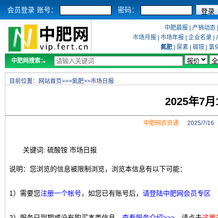
会员登录
账号：
密码：
中肥晨报
|
产销动态
市场月报
|
市场年报
|
企业名录
|
氮肥
|
尿素
|
碳铵
|
氯
中肥网搜索：
目前位置：
网站首页
>>>
氮肥
>>
市场日报
2025年7
中肥网农资通
2025/7/1
关键词: 硫酸铵 市场日报
说明：您浏览的信息被限制浏览，浏览本信息有以下可能：
1）需要您
注册一个帐号
，如您已有账号后，
请登陆中肥网会员专区
2）服务已到期或没有购买本类信息，
查看服务介绍>>>
，请点击
这里