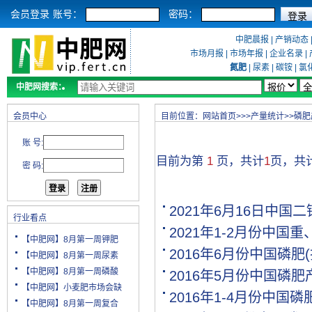
会员登录
账号：
密码：
中肥晨报
|
产销动态
市场月报
|
市场年报
|
企业名录
|
氮肥
|
尿素
|
碳铵
|
氯
中肥网搜索：
会员中心
目前位置：
网站首页
>>>
产量统计
>>
磷肥
账 号:
目前为第
1
页，共计
1
页，共
密 码:
2021年6月16日中国
行业看点
2021年1-2月份中
【中肥网】8月第一周钾肥
2016年6月份中国磷肥
【中肥网】8月第一周尿素
【中肥网】8月第一周磷酸
2016年5月份中国磷
【中肥网】小麦肥市场会缺
2016年1-4月份中国磷
【中肥网】8月第一周复合