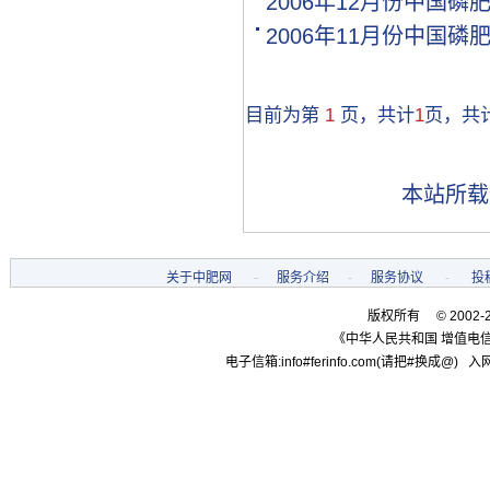
2006年12月份中国
[购买]贵州黔西南布依族苗.
2006年11月份中国
[购买]湖南邵阳购买氯基复.
[购买]黑龙江双鸭山购买尿.
[购买]甘肃高台购买全水溶.
目前为第
1
页，共计
1
页，共
[购买]内蒙古通辽购买硫基.
[购买]河南开封购买氯化钾.
[购买]河南开封购买二铵1..
本站所载
[购买]河南开封购买尿素1.
[购买]河北邢台购买控释掺.
[购买]江苏盐城购买一铵10.
[代理]新疆和田代理硫酸铵.
关于中肥网
-
服务介绍
-
服务协议
-
投
[购买]甘肃白银购买尿素10.
版权所有 © 2002-
[购买]山西吕梁购买复合肥.
《中华人民共和国 增值电信
[购买]黑龙江双鸭山购买一.
电子信箱:info#ferinfo.com(请把#换成@) 入网
[代理]河南代理磷酸二铵10.
[购买]陕西宝鸡购买复合肥.
[代理]广西柳州代理硫基复.
[购买]内蒙古赤峰购买复合.
[购买]广东肇庆购买复合肥.