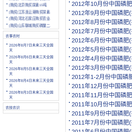
[购买]北京购买尿素15吨
2012年10月份中国磷
[购买]江苏连云港购买尿素.
2012年9月份中国磷肥
[购买]河北石家庄购买农业.
2012年8月份中国磷肥
[购买]山东聊城购买磷酸二.
[购买]陕西渭南购买小麦配.
2012年7月份中国磷肥
[购买]云南玉溪购买尿素10.
农事农时
2012年6月份中国磷肥
[购买]山东潍坊购买复合肥.
2026年8月7日未来三天全国
2012年5月份中国磷肥
[购买]河南安阳购买二铵20.
天
[购买]四川绵阳购买尿素2.
2026年8月6日未来三天全国
2012年4月份中国磷肥
天
[购买]天津购买小颗粒尿素.
2012年3月份中国磷肥
2026年8月5日未来三天全国
[购买]内蒙古购买复合肥10.
天
2012年1-2月份中国
[购买]天津购买大颗粒尿素.
2026年8月4日未来三天全国
[购买]河南新乡购买冲施肥.
2011年12月份中国磷
天
[购买]山东济宁购买尿素10.
2026年8月3日未来三天全国
2011年11月份中国磷
[代理]陕西渭南代理小麦配.
天
2011年10月份中国磷
[购买]新疆克孜勒苏柯尔克.
农技农识
[购买]宁夏购买罗硫酸钾(.
2011年9月份中国磷肥
[购买]河北石家庄购买硫酸.
2011年7月份中国磷肥
[购买]四川购买复合肥10吨.
2011年6月份中国磷肥
[购买]四川绵阳购买水溶肥.