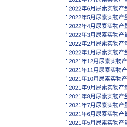
[购买]内蒙古通辽求购尿素.
2022年6月尿素实物
[购买]上海寻找代工企业
2022年5月尿素实物
[购买]广西柳州购买尿素20.
[购买]内蒙古呼伦贝尔购买.
2022年4月尿素实物
[购买]北京购买缓控释复合.
2022年3月尿素实物
[购买]江西南昌购买氯化钾.
2022年2月尿素实物
[代理]内蒙通辽代理硝酸钾.
[购买]黑龙江佳木斯购买尿.
2022年1月尿素实物
[购买]辽宁沈阳购买尿素35.
2021年12月尿素实物
[购买]四川成都购买包膜尿.
2021年11月尿素实物
[购买]山东菏泽购买复合肥.
[购买]内蒙古通辽购买尿素.
2021年10月尿素实物
[购买]新疆喀什购买一铵5.
2021年9月尿素实物
[购买]山东滨州购买缓控释.
2021年8月尿素实物
[购买]广东广州购买尿素10.
[代理]河北邯郸代理水溶肥.
2021年7月尿素实物
[购买]新疆图木舒克购买大.
2021年6月尿素实物
[购买]江西南昌购买硫基复.
2021年5月尿素实物
[购买]江西南昌购买掺混肥.