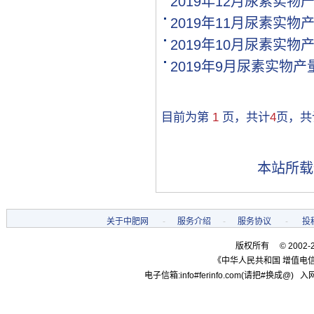
2019年12月尿素实物
[购买]贵州黔西南布依族苗.
2019年11月尿素实物
[购买]湖南邵阳购买氯基复.
2019年10月尿素实物
[购买]黑龙江双鸭山购买尿.
[购买]甘肃高台购买全水溶.
2019年9月尿素实物
[购买]内蒙古通辽购买硫基.
[购买]河南开封购买氯化钾.
[购买]河南开封购买二铵1..
目前为第
1
页，共计
4
页，
[购买]河南开封购买尿素1.
[购买]河北邢台购买控释掺.
[购买]江苏盐城购买一铵10.
本站所载
[代理]新疆和田代理硫酸铵.
[购买]甘肃白银购买尿素10.
[购买]山西吕梁购买复合肥.
关于中肥网
-
服务介绍
-
服务协议
-
投
[购买]黑龙江双鸭山购买一.
[代理]河南代理磷酸二铵10.
版权所有 © 2002-
[购买]陕西宝鸡购买复合肥.
《中华人民共和国 增值电信
[代理]广西柳州代理硫基复.
电子信箱:info#ferinfo.com(请把#换成@) 入网
[购买]内蒙古赤峰购买复合.
[购买]广东肇庆购买复合肥.