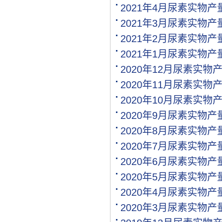
[购买]江西南昌购买水稻专.
2021年4月尿素实物
[代理]江西南昌代理氯基复.
2021年3月尿素实物
[购买]河南驻马店购买二铵.
2021年2月尿素实物
[购买]河南驻马店购买尿素.
[购买]河南驻马店购买硫基.
2021年1月尿素实物
[购买]上海购买硫磺粉10吨.
2020年12月尿素实物
[购买]广西来宾购买钙镁磷.
2020年11月尿素实物
[购买]福建漳州购买复合肥.
[购买]重庆购买硫酸钾950.
2020年10月尿素实物
[购买]河南开封购买氯化钾.
2020年9月尿素实物
[购买]河南开封购买二铵1..
2020年8月尿素实物
[购买]河南开封购买尿素1.
[代理]青海代理小颗粒尿素.
2020年7月尿素实物
[购买]安徽阜阳购买硫基复.
2020年6月尿素实物
[购买]河北石家庄购买水溶.
[购买]陕西榆林购买二铵1.
2020年5月尿素实物
[购买]湖北襄阳购买氯化铵.
2020年4月尿素实物
[购买]安徽购买有机肥料5.
2020年3月尿素实物
[购买]四川内江购买钙镁磷.
[购买]四川眉山购买尿素1.