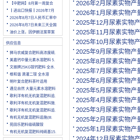
2026年2月尿素实物
【中肥网】8月第一周复合
┃进出口快报┃2026年7月
2026年1月尿素实物
2026年8月7日人民币汇率中
2025年12月尿素实物
2026年8月7日未来三天全国
2025年11月尿素实物
油价上涨，因伊朗法案草案
2025年10月尿素实物
供应信息
2025年9月尿素实物
狮马农威复合肥料高浓度硫.
美嘉钙中量元素水溶肥料 5.
2025年8月尿素实物
文振牌25KG铵钙肥料 全水.
2025年7月尿素实物
根和谐 滴灌二铵 全水溶
2025年6月尿素实物
明叶复合肥料茶叶适用
遇见自然 大量元素水溶肥料
2025年5月尿素实物
歌利洋有机无机复混肥料追.
2025年4月尿素实物
歌利洋有机无机复混肥料施.
2025年3月尿素实物
歌利洋有机无机复混肥料追.
有机无机复混肥料追施(III.
2025年2月尿素实物
苑田乐肥料级硫酸铵
2025年1月尿素实物
有机无机复混肥料纯硫基15.
2024年12月尿素实物