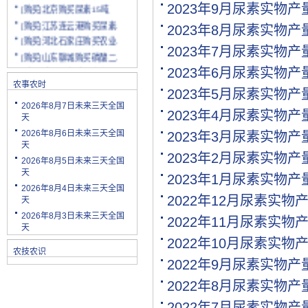
[购买]北京购买尿素15吨
2023年9月尿素实物
[购买]江苏连云港购买尿素.
2023年8月尿素实物
[购买]河北石家庄购买农业.
2023年7月尿素实物
[购买]山东聊城购买磷酸二.
[购买]陕西渭南购买小麦配.
2023年6月尿素实物
[购买]云南玉溪购买尿素10.
农事农时
2023年5月尿素实物
[购买]山东潍坊购买复合肥.
2026年8月7日未来三天全国
2023年4月尿素实物
[购买]河南安阳购买二铵20.
天
[购买]四川绵阳购买尿素2.
2026年8月6日未来三天全国
2023年3月尿素实物
天
[购买]天津购买小颗粒尿素.
2023年2月尿素实物
2026年8月5日未来三天全国
[购买]内蒙古购买复合肥10.
天
2023年1月尿素实物
[购买]天津购买大颗粒尿素.
2026年8月4日未来三天全国
[购买]河南新乡购买冲施肥.
2022年12月尿素实物
天
[购买]山东济宁购买尿素10.
2026年8月3日未来三天全国
2022年11月尿素实物
[代理]陕西渭南代理小麦配.
天
2022年10月尿素实物
[购买]新疆克孜勒苏柯尔克.
农技农识
[购买]宁夏购买罗硫酸钾(.
2022年9月尿素实物
[购买]河北石家庄购买硫酸.
2022年8月尿素实物
[购买]四川购买复合肥10吨.
2022年7月尿素实物
[购买]四川绵阳购买水溶肥.