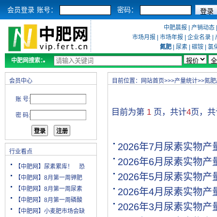
会员登录
账号：
密码：
中肥晨报
|
产销动态
市场月报
|
市场年报
|
企业名录
|
氮肥
|
尿素
|
碳铵
|
氯
中肥网搜索：
会员中心
目前位置：
网站首页
>>>
产量统计
>>
氮肥
账 号:
目前为第
1
页，共计
4
页，
密 码:
2026年7月尿素实物
行业看点
2026年6月尿素实物
【中肥网】尿素累库！ 恐
2026年5月尿素实物
【中肥网】8月第一周钾肥
【中肥网】8月第一周尿素
2026年4月尿素实物
【中肥网】8月第一周磷酸
2026年3月尿素实物
【中肥网】小麦肥市场会缺