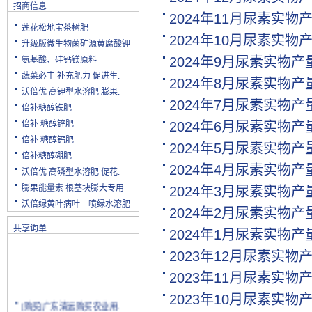
招商信息
2024年11月尿素实物
莲花松地宝茶树肥
2024年10月尿素实物
升级版微生物菌矿源黄腐酸钾
2024年9月尿素实物
氨基酸、硅钙镁原料
蔬菜必丰 补充肥力 促进生.
2024年8月尿素实物
沃倍优 高钾型水溶肥 膨果.
2024年7月尿素实物
倍补糖醇铁肥
倍补 糖醇锌肥
2024年6月尿素实物
倍补 糖醇钙肥
2024年5月尿素实物
倍补糖醇硼肥
2024年4月尿素实物
沃倍优 高磷型水溶肥 促花.
膨果能量素 根茎块膨大专用
2024年3月尿素实物
沃倍绿黄叶病叶一喷绿水溶肥
2024年2月尿素实物
共享询单
2024年1月尿素实物
2023年12月尿素实物
2023年11月尿素实物
2023年10月尿素实物
[购买]广东清远购买农业用.