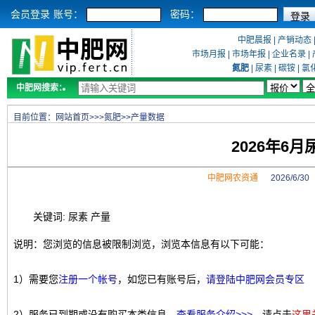
会员登录
账号：
密码：
中肥晨报
|
产销动态
市场月报
|
市场年报
|
企业名录
|
氮肥
|
尿素
|
碳铵
|
氯
中肥网搜索：
目前位置：
网站首页
>>>
氮肥
>>
产量数据
2026年6
中肥网农资通
2026/6/3
关键词: 尿素 产量
说明：您浏览的信息被限制浏览，浏览本信息有以下可能：
1）需要您
注册一个帐号
，如您已有账号后，
请登陆中肥网会员专区
2）服务已到期或没有购买本类信息，
查看服务介绍>>>
，请点击
这里