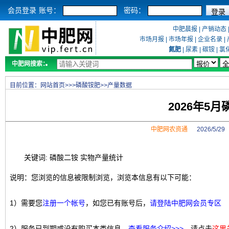
会员登录
账号：
密码：
中肥晨报
|
产销动态
市场月报
|
市场年报
|
企业名录
|
氮肥
|
尿素
|
碳铵
|
氯
中肥网搜索：
目前位置：
网站首页
>>>
磷酸铵肥
>>
产量数据
2026年5
中肥网农资通
2026/5/2
关键词: 磷酸二铵 实物产量统计
说明：您浏览的信息被限制浏览，浏览本信息有以下可能：
1）需要您
注册一个帐号
，如您已有账号后，
请登陆中肥网会员专区
2）服务已到期或没有购买本类信息，
查看服务介绍>>>
，请点击
这里