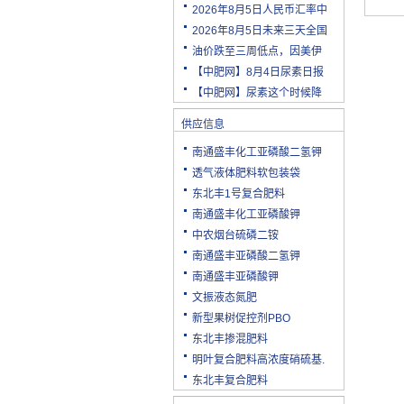
2026年8月5日人民币汇率中
2026年8月5日未来三天全国
油价跌至三周低点，因美伊
【中肥网】8月4日尿素日报
【中肥网】尿素这个时候降
供应信息
南通盛丰化工亚磷酸二氢钾
透气液体肥料软包装袋
东北丰1号复合肥料
南通盛丰化工亚磷酸钾
中农烟台硫磷二铵
南通盛丰亚磷酸二氢钾
南通盛丰亚磷酸钾
文振液态氮肥
新型果树促控剂PBO
东北丰掺混肥料
明叶复合肥料高浓度硝硫基.
东北丰复合肥料