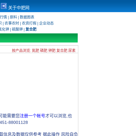
关于中肥网
行情
|
原料
|
数据图表
识
|
农事农时
|
农资打假
|
企业动态
氯化钾
|
硫酸钾
|
复合肥
按产品浏览:
氮肥
磷肥
钾肥
复合肥
尿素
可能需要您
注册一个帐号
才可以浏览,也
1-88001128
信息及数据仅供参考 据此操作 风险自负