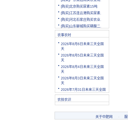
[购买]北京购买尿素15吨
[购买]江苏连云港购买尿素.
[购买]河北石家庄购买农业.
[购买]山东聊城购买磷酸二.
[购买]陕西渭南购买小麦配.
农事农时
[购买]云南玉溪购买尿素10.
[购买]山东潍坊购买复合肥.
2026年8月6日未来三天全国
天
[购买]河南安阳购买二铵20.
2026年8月5日未来三天全国
[购买]四川绵阳购买尿素2.
天
[购买]天津购买小颗粒尿素.
2026年8月4日未来三天全国
[购买]内蒙古购买复合肥10.
天
[购买]天津购买大颗粒尿素.
2026年8月3日未来三天全国
天
[购买]河南新乡购买冲施肥.
2026年7月31日未来三天全国
[购买]山东济宁购买尿素10.
[代理]陕西渭南代理小麦配.
农技农识
[购买]新疆克孜勒苏柯尔克.
[购买]宁夏购买罗硫酸钾(.
[购买]河北石家庄购买硫酸.
关于中肥网
-
服
[购买]四川购买复合肥10吨.