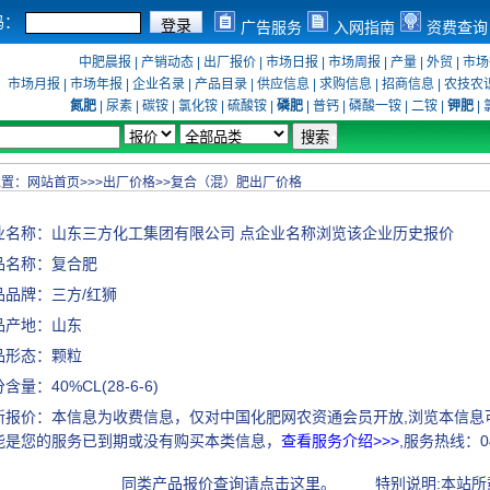
码：
广告服务
入网指南
资费查询
中肥晨报
|
产销动态
|
出厂报价
|
市场日报
|
市场周报
|
产量
|
外贸
|
市场
市场月报
|
市场年报
|
企业名录
|
产品目录
|
供应信息
|
求购信息
|
招商信息
|
农技农
氮肥
|
尿素
|
碳铵
|
氯化铵
|
硫酸铵
|
磷肥
|
普钙
|
磷酸一铵
|
二铵
|
钾肥
|
位置：
网站首页
>>>
出厂价格
>>
复合（混）肥出厂价格
业名称：
山东三方化工集团有限公司
点企业名称浏览该企业历史报价
品名称：复合肥
品品牌：三方/红狮
品产地：山东
品形态：颗粒
含量：40%CL(28-6-6)
新报价：本信息为收费信息，仅对中国化肥网农资通会员开放,浏览本信息
能是您的服务已到期或没有购买本类信息，
查看服务介绍>>>
,服务热线：045
同类产品报价查询请点击这里。
特别说明:本站所载