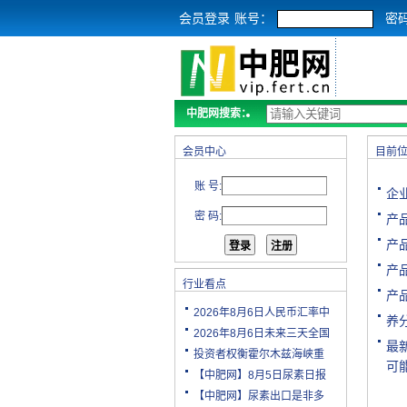
会员登录
账号：
密
中肥网搜索：
会员中心
目前
账 号:
企
密 码:
产
产
产
行业看点
产
2026年8月6日人民币汇率中
养分
2026年8月6日未来三天全国
最
投资者权衡霍尔木兹海峡重
可
【中肥网】8月5日尿素日报
【中肥网】尿素出口是非多