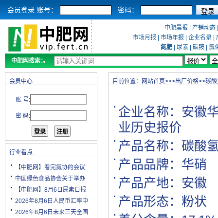
会员登录
账号：
密码：
中肥晨报
|
产销动态
市场月报
|
市场年报
|
企业名录
|
氮肥
|
尿素
|
碳铵
|
氯
中肥网搜索：
会员中心
目前位置：
网站首页
>>>
出厂价格
>>
碳酸
账 号:
企业名称：
安徽
密 码:
业历史报价
产品名称：碳酸
行业看点
产品品牌：华硝
【中肥网】看完氮协的会议
中国绿色食品协会关于举办
产品产地：安徽
【中肥网】8月6日尿素日报
产品形态：粉状
2026年8月6日人民币汇率中
2026年8月6日未来三天全国