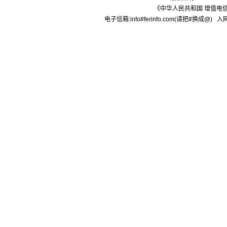
[购买]四川绵阳购买水溶肥.
《中华人民共和国 增值电信
[购买]内蒙古通辽求购尿素.
电子信箱:info#ferinfo.com(请把#换成@) 入网
[购买]上海寻找代工企业
[购买]广西柳州购买尿素20.
[购买]内蒙古呼伦贝尔购买.
[购买]北京购买缓控释复合.
[购买]江西南昌购买氯化钾.
[代理]内蒙通辽代理硝酸钾.
[购买]黑龙江佳木斯购买尿.
[购买]辽宁沈阳购买尿素35.
[购买]四川成都购买包膜尿.
[购买]山东菏泽购买复合肥.
[购买]内蒙古通辽购买尿素.
[购买]新疆喀什购买一铵5.
[购买]山东滨州购买缓控释.
[购买]广东广州购买尿素10.
[代理]河北邯郸代理水溶肥.
[购买]新疆图木舒克购买大.
[购买]江西南昌购买硫基复.
[购买]江西南昌购买掺混肥.