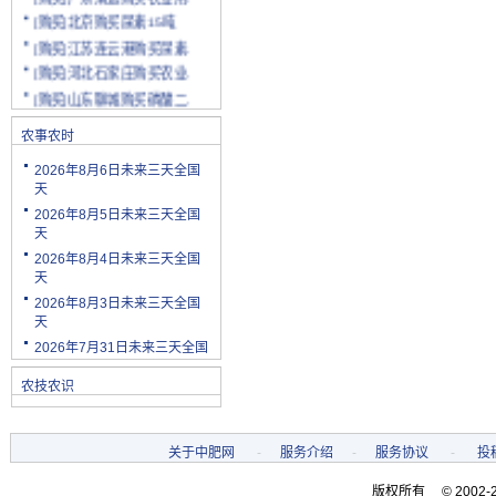
[购买]北京购买尿素15吨
[购买]江苏连云港购买尿素.
[购买]河北石家庄购买农业.
[购买]山东聊城购买磷酸二.
[购买]陕西渭南购买小麦配.
农事农时
[购买]云南玉溪购买尿素10.
[购买]山东潍坊购买复合肥.
2026年8月6日未来三天全国
天
[购买]河南安阳购买二铵20.
2026年8月5日未来三天全国
[购买]四川绵阳购买尿素2.
天
[购买]天津购买小颗粒尿素.
2026年8月4日未来三天全国
[购买]内蒙古购买复合肥10.
天
[购买]天津购买大颗粒尿素.
2026年8月3日未来三天全国
[购买]河南新乡购买冲施肥.
天
[购买]山东济宁购买尿素10.
2026年7月31日未来三天全国
[代理]陕西渭南代理小麦配.
农技农识
[购买]新疆克孜勒苏柯尔克.
[购买]宁夏购买罗硫酸钾(.
[购买]河北石家庄购买硫酸.
关于中肥网
-
服务介绍
-
服务协议
-
投
[购买]四川购买复合肥10吨.
版权所有 © 2002-