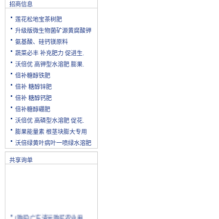
招商信息
莲花松地宝茶树肥
升级版微生物菌矿源黄腐酸钾
氨基酸、硅钙镁原料
蔬菜必丰 补充肥力 促进生.
沃倍优 高钾型水溶肥 膨果.
倍补糖醇铁肥
倍补 糖醇锌肥
倍补 糖醇钙肥
倍补糖醇硼肥
沃倍优 高磷型水溶肥 促花.
膨果能量素 根茎块膨大专用
沃倍绿黄叶病叶一喷绿水溶肥
共享询单
[购买]广东清远购买农业用.