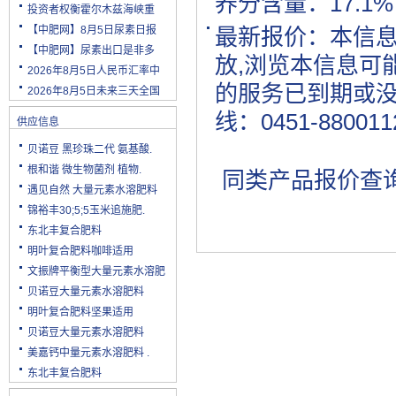
养分含量：17.1%
投资者权衡霍尔木兹海峡重
【中肥网】8月5日尿素日报
最新报价：本信
【中肥网】尿素出口是非多
放,浏览本信息可
2026年8月5日人民币汇率中
的服务已到期或
2026年8月5日未来三天全国
线：0451-880011
供应信息
贝诺豆 黑珍珠二代 氨基酸.
根和谐 微生物菌剂 植物.
同类产品报价查
遇见自然 大量元素水溶肥料
锦裕丰30;5;5玉米追施肥.
东北丰复合肥料
明叶复合肥料咖啡适用
文振牌平衡型大量元素水溶肥
贝诺豆大量元素水溶肥料
明叶复合肥料坚果适用
贝诺豆大量元素水溶肥料
美嘉钙中量元素水溶肥料 .
东北丰复合肥料