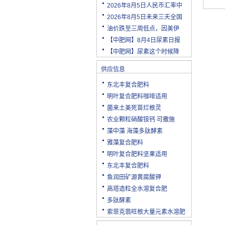
2026年8月5日人民币汇率中
2026年8月5日未来三天全国
油价跌至三周低点，因美伊
【中肥网】8月4日尿素日报
【中肥网】尿素这个时候降
供应信息
东北丰复合肥料
明叶复合肥料咖啡适用
菌来土美死苗烂根灵
农业颗粒硝酸铵钙 可撒施
藻中藻 海藻多肽酵素
雅藻复合肥料
明叶复合肥料坚果适用
东北丰复合肥料
鱼润田矿源黄腐酸钾
高塔造粒全水溶复合肥
多肽酵素
索菲克翡旺根大量元素水溶肥