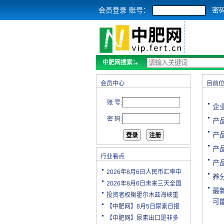
会员登录
账号：
密
中肥网搜索：
会员中心
目前
账 号:
企
密 码:
产
产
产
行业看点
产
2026年8月6日人民币汇率中
养分
2026年8月6日未来三天全国
最
投资者权衡霍尔木兹海峡重
可
【中肥网】8月5日尿素日报
【中肥网】尿素出口是非多