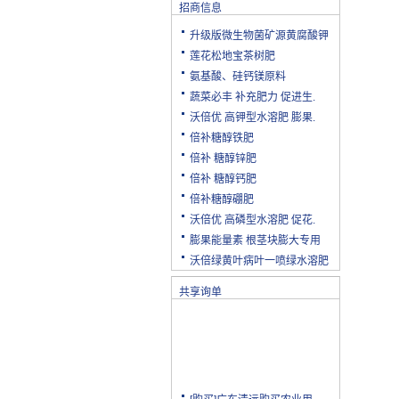
招商信息
升级版微生物菌矿源黄腐酸钾
莲花松地宝茶树肥
氨基酸、硅钙镁原料
蔬菜必丰 补充肥力 促进生.
沃倍优 高钾型水溶肥 膨果.
倍补糖醇铁肥
倍补 糖醇锌肥
倍补 糖醇钙肥
倍补糖醇硼肥
沃倍优 高磷型水溶肥 促花.
膨果能量素 根茎块膨大专用
沃倍绿黄叶病叶一喷绿水溶肥
共享询单
[购买]广东清远购买农业用.