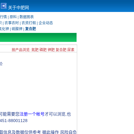
关于中肥网
行情
|
原料
|
数据图表
识
|
农事农时
|
农资打假
|
企业动态
氯化钾
|
硫酸钾
|
复合肥
按产品浏览:
氮肥
磷肥
钾肥
复合肥
尿素
价
可能需要您
注册一个帐号
才可以浏览,也
1-88001128
信息及数据仅供参考 据此操作 风险自负