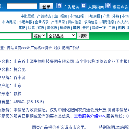
码：
广告服务
入网指南
资费查询
中肥晨报
|
产销动态
|
出厂报价
|
市场日报
|
市场周报
|
产量
|
外贸
|
市场
市场月报
|
市场年报
|
企业名录
|
产品目录
|
供应信息
|
求购信息
|
招商信息
|
农技农
氮肥
|
尿素
|
碳铵
|
氯化铵
|
硫酸铵
|
磷肥
|
普钙
|
磷酸一铵
|
二铵
|
钾肥
|
位置：
网站首页
>>>
出厂价格
>>
复合（混）肥出厂价格
业名称：
山东谷丰源生物科技集团有限公司
点企业名称浏览该企业历史报
品名称：复合肥
品品牌：谷丰源
品产地：山东
品形态：颗粒
含量：45%CL(25-15-5)
新报价：本信息为收费信息，仅对中国化肥网农资通会员开放,浏览本信息
能是您的服务已到期或没有购买本类信息，
查看服务介绍>>>
,服务热线：045
同类产品报价查询请点击这里。
特别说明:本站所载