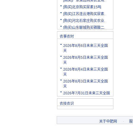
[购买]北京购买尿素15吨
[购买]江苏连云港购买尿素.
[购买]河北石家庄购买农业.
[购买]山东聊城购买磷酸二.
[购买]陕西渭南购买小麦配.
农事农时
[购买]云南玉溪购买尿素10.
[购买]山东潍坊购买复合肥.
2026年8月6日未来三天全国
天
[购买]河南安阳购买二铵20.
2026年8月5日未来三天全国
[购买]四川绵阳购买尿素2.
天
[购买]天津购买小颗粒尿素.
2026年8月4日未来三天全国
[购买]内蒙古购买复合肥10.
天
[购买]天津购买大颗粒尿素.
2026年8月3日未来三天全国
天
[购买]河南新乡购买冲施肥.
2026年7月31日未来三天全国
[购买]山东济宁购买尿素10.
[代理]陕西渭南代理小麦配.
农技农识
[购买]新疆克孜勒苏柯尔克.
[购买]宁夏购买罗硫酸钾(.
[购买]河北石家庄购买硫酸.
关于中肥网
-
服
[购买]四川购买复合肥10吨.