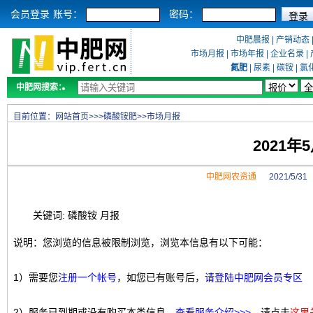
会员登录
账号：
密码：
中肥晨报
|
产销动态
市场月报
|
市场年报
|
企业名录
|
氮肥
|
尿素
|
碳铵
|
氯
中肥网搜索：
目前位置：
网站首页
>>>
磷酸铵肥
>>
市场月报
2021
中肥网农资通
2021/5/3
关键词: 磷酸铵 月报
说明：您浏览的信息被限制浏览，浏览本信息有以下可能：
1）需要您
注册一个帐号
，如您已有账号后，
请登陆中肥网会员专区
2）服务已到期或没有购买本类信息，
查看服务介绍>>>
，请点击
这里