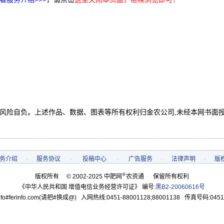
 风险自负。上述作品、数据、图表等所有权利归金农公司,未经本网书面
务介绍
-
服务协议
-
投稿中心
-
广告服务
-
法律声明
-
版
®
版权所有 © 2002-2025 中肥网
农资通 保留所有权利
《中华人民共和国 增值电信业务经营许可证》 编号:
黑B2-20060616号
o#ferinfo.com(请把#换成@) 入网热线:0451-88001128;88001138 传真号码:0451