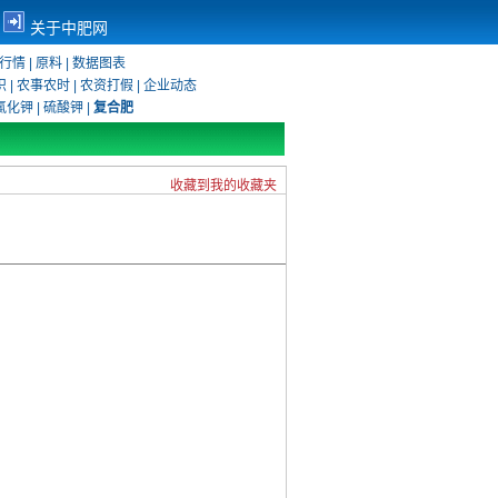
关于中肥网
行情
|
原料
|
数据图表
识
|
农事农时
|
农资打假
|
企业动态
氯化钾
|
硫酸钾
|
复合肥
收藏到我的收藏夹