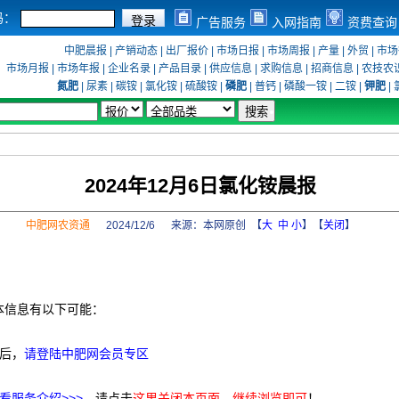
码：
广告服务
入网指南
资费查询
中肥晨报
|
产销动态
|
出厂报价
|
市场日报
|
市场周报
|
产量
|
外贸
|
市场
市场月报
|
市场年报
|
企业名录
|
产品目录
|
供应信息
|
求购信息
|
招商信息
|
农技农
氮肥
|
尿素
|
碳铵
|
氯化铵
|
硫酸铵
|
磷肥
|
普钙
|
磷酸一铵
|
二铵
|
钾肥
|
2024年12月6日氯化铵晨报
中肥网农资通
2024/12/6 来源：
本网原创
【
大
中
小
】【
关闭
】
本信息有以下可能：
后，
请登陆中肥网会员专区
看服务介绍>>>
，请点击
这里关闭本页面，继续浏览即可
！