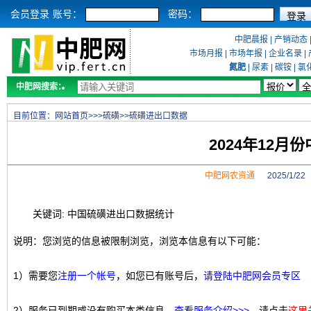
会员登录
账号：
密码：
中肥晨报
|
产销动态
市场月报
|
市场年报
|
企业名录
|
氮肥
|
尿素
|
碳铵
|
氯
中肥网搜索：
目前位置：
网站首页
>>>
硫磺
>>
硫磺进出口数据
2024年12
中肥网农资通
2025/1/2
关键词: 中国硫磺进出口数据统计
说明：您浏览的信息被限制浏览，浏览本信息有以下可能：
1）需要您
注册一个帐号
，如您已有账号后，
请登陆中肥网会员专区
2）服务已到期或没有购买本类信息，
查看服务介绍>>>
，请点击
这里