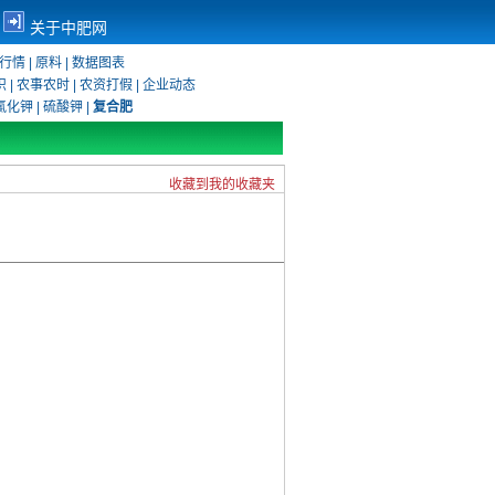
关于中肥网
行情
|
原料
|
数据图表
识
|
农事农时
|
农资打假
|
企业动态
氯化钾
|
硫酸钾
|
复合肥
收藏到我的收藏夹