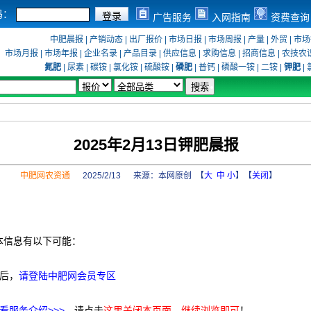
码：
广告服务
入网指南
资费查询
中肥晨报
|
产销动态
|
出厂报价
|
市场日报
|
市场周报
|
产量
|
外贸
|
市场
市场月报
|
市场年报
|
企业名录
|
产品目录
|
供应信息
|
求购信息
|
招商信息
|
农技农
氮肥
|
尿素
|
碳铵
|
氯化铵
|
硫酸铵
|
磷肥
|
普钙
|
磷酸一铵
|
二铵
|
钾肥
|
2025年2月13日钾肥晨报
中肥网农资通
2025/2/13 来源：
本网原创
【
大
中
小
】【
关闭
】
本信息有以下可能：
后，
请登陆中肥网会员专区
看服务介绍>>>
，请点击
这里关闭本页面，继续浏览即可
！