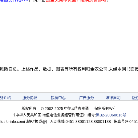
 风险自负。上述作品、数据、图表等所有权利归金农公司,未经本网书面
务介绍
-
服务协议
-
投稿中心
-
广告服务
-
法律声明
-
版
®
版权所有 © 2002-2025 中肥网
农资通 保留所有权利
《中华人民共和国 增值电信业务经营许可证》 编号:
黑B2-20060616号
o#ferinfo.com(请把#换成@) 入网热线:0451-88001128;88001138 传真号码:0451