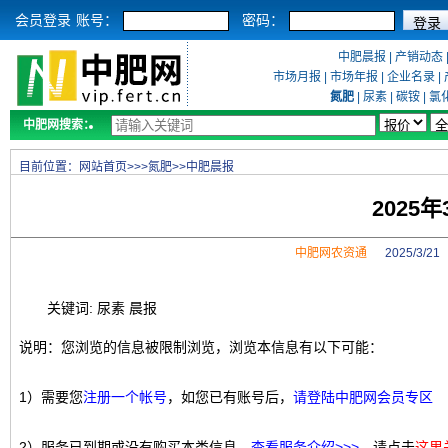
会员登录
账号：
密码：
中肥晨报
|
产销动态
市场月报
|
市场年报
|
企业名录
|
氮肥
|
尿素
|
碳铵
|
氯
中肥网搜索：
目前位置：
网站首页
>>>
氮肥
>>
中肥晨报
2025
中肥网农资通
2025/3/2
关键词: 尿素 晨报
说明：您浏览的信息被限制浏览，浏览本信息有以下可能：
1）需要您
注册一个帐号
，如您已有账号后，
请登陆中肥网会员专区
2）服务已到期或没有购买本类信息，
查看服务介绍>>>
，请点击
这里