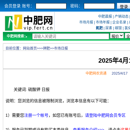
会员登录
账号：
密码：
中肥晨报
|
产销动态
市场月报
|
市场年报
|
企业名录
|
氮肥
|
尿素
|
碳铵
|
氯
中肥网搜索：
目前位置：
网站首页
>>>
钾肥
>>
市场日报
2025年4
中肥网农资通
2025/4/1
关键词: 硫酸钾 日报
说明：您浏览的信息被限制浏览，浏览本信息有以下可能：
1）需要您
注册一个帐号
，如您已有账号后，
请登陆中肥网会员专区
2）服务已到期或没有购买本类信息，
查看服务介绍>>>
，请点击
这里