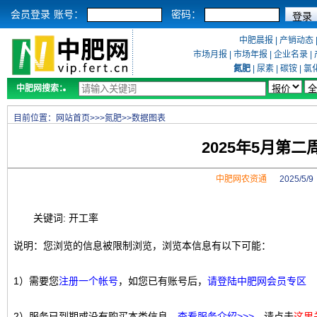
会员登录
账号：
密码：
中肥晨报
|
产销动态
市场月报
|
市场年报
|
企业名录
|
氮肥
|
尿素
|
碳铵
|
氯
中肥网搜索：
目前位置：
网站首页
>>>
氮肥
>>
数据图表
2025年5月第
中肥网农资通
2025/5/
关键词: 开工率
说明：您浏览的信息被限制浏览，浏览本信息有以下可能：
1）需要您
注册一个帐号
，如您已有账号后，
请登陆中肥网会员专区
2）服务已到期或没有购买本类信息，
查看服务介绍>>>
，请点击
这里