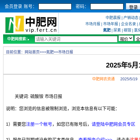
会员登录
账号：
密码：
中肥晨报
|
产销动态
市场月报
|
市场年报
|
企业名录
|
氮肥
|
尿素
|
碳铵
|
氯
中肥网搜索：
目前位置：
网站首页
>>>
氮肥
>>
市场日报
2025年5
中肥网农资通
2025/5/1
关键词: 硫酸铵 市场日报
说明：您浏览的信息被限制浏览，浏览本信息有以下可能：
1）需要您
注册一个帐号
，如您已有账号后，
请登陆中肥网会员专区
2）服务已到期或没有购买本类信息，
查看服务介绍>>>
，请点击
这里