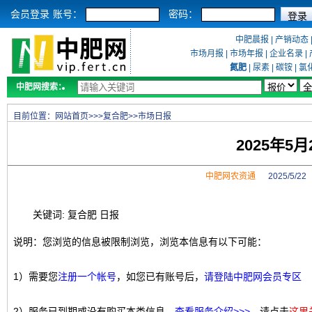
会员登录
账号：
密码：
中肥晨报
|
产销动态
市场月报
|
市场年报
|
企业名录
|
氮肥
|
尿素
|
碳铵
|
氯
中肥网搜索：
目前位置：
网站首页
>>>
复合肥
>>
市场日报
2025年5
中肥网农资通
2025/5/2
关键词: 复合肥 日报
说明：您浏览的信息被限制浏览，浏览本信息有以下可能：
1）需要您
注册一个帐号
，如您已有账号后，
请登陆中肥网会员专区
2）服务已到期或没有购买本类信息，
查看服务介绍>>>
，请点击
这里