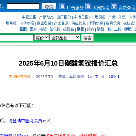
码：
广告服务
入网指南
资费查询
中肥晨报
|
产销动态
|
出厂报价
|
市场日报
|
市场周报
|
产量
|
外贸
|
市场
市场月报
|
市场年报
|
企业名录
|
产品目录
|
供应信息
|
求购信息
|
招商信息
|
农技农
氮肥
|
尿素
|
碳铵
|
氯化铵
|
硫酸铵
|
磷肥
|
普钙
|
磷酸一铵
|
二铵
|
钾肥
|
2025年6月10日碳酸氢铵报价汇总
中肥网农资通
2025/6/10 来源：
本网原创
【
大
中
小
】【
关闭
】
本信息有以下可能：
后，
请登陆中肥网会员专区
看服务介绍>>>
，请点击
这里关闭本页面，继续浏览即可
！