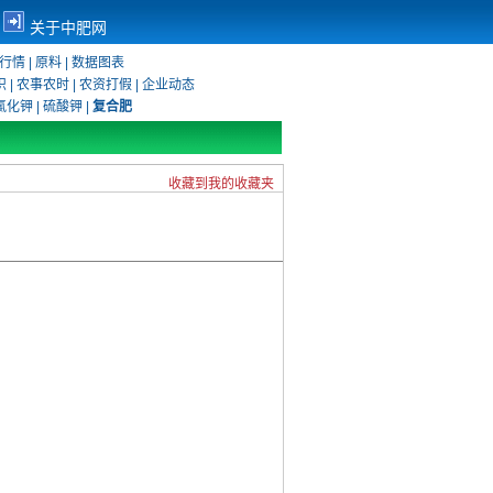
关于中肥网
行情
|
原料
|
数据图表
识
|
农事农时
|
农资打假
|
企业动态
氯化钾
|
硫酸钾
|
复合肥
收藏到我的收藏夹