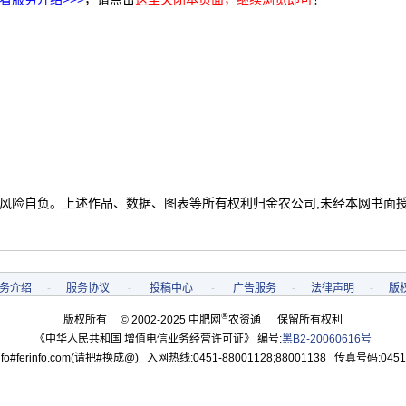
 风险自负。上述作品、数据、图表等所有权利归金农公司,未经本网书面
务介绍
-
服务协议
-
投稿中心
-
广告服务
-
法律声明
-
版
®
版权所有 © 2002-2025 中肥网
农资通 保留所有权利
《中华人民共和国 增值电信业务经营许可证》 编号:
黑B2-20060616号
o#ferinfo.com(请把#换成@) 入网热线:0451-88001128;88001138 传真号码:0451