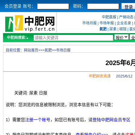
会员登录
账号：
密码：
中肥晨报
|
产销动态
市场月报
|
市场年报
|
企业名录
|
氮肥
|
尿素
|
碳铵
|
氯
中肥网搜索：
目前位置：
网站首页
>>>
氮肥
>>
市场日报
2025年
中肥网农资通
2025/6/1
关键词: 尿素 日报
说明：您浏览的信息被限制浏览，浏览本信息有以下可能：
1）需要您
注册一个帐号
，如您已有账号后，
请登陆中肥网会员专区
2）服务已到期或没有购买本类信息，
查看服务介绍>>>
，请点击
这里