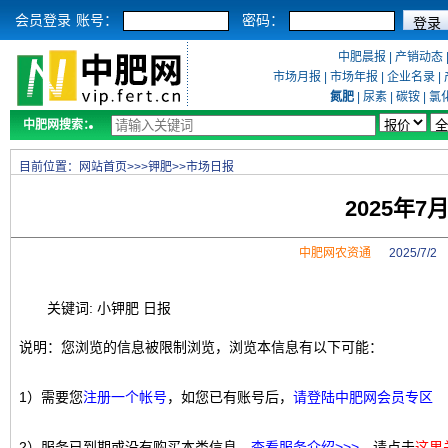
会员登录
账号：
密码：
中肥晨报
|
产销动态
市场月报
|
市场年报
|
企业名录
|
氮肥
|
尿素
|
碳铵
|
氯
中肥网搜索：
目前位置：
网站首页
>>>
钾肥
>>
市场日报
2025年
中肥网农资通
2025/7/
关键词: 小钾肥 日报
说明：您浏览的信息被限制浏览，浏览本信息有以下可能：
1）需要您
注册一个帐号
，如您已有账号后，
请登陆中肥网会员专区
2）服务已到期或没有购买本类信息，
查看服务介绍>>>
，请点击
这里