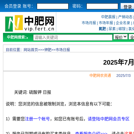
会员登录
账号：
密码：
中肥晨报
|
产销动态
市场月报
|
市场年报
|
企业名录
|
氮肥
|
尿素
|
碳铵
|
氯
中肥网搜索：
目前位置：
网站首页
>>>
钾肥
>>
市场日报
2025年
中肥网农资通
2025/7/
关键词: 硫酸钾 日报
说明：您浏览的信息被限制浏览，浏览本信息有以下可能：
1）需要您
注册一个帐号
，如您已有账号后，
请登陆中肥网会员专区
2）服务已到期或没有购买本类信息，
查看服务介绍>>>
，请点击
这里