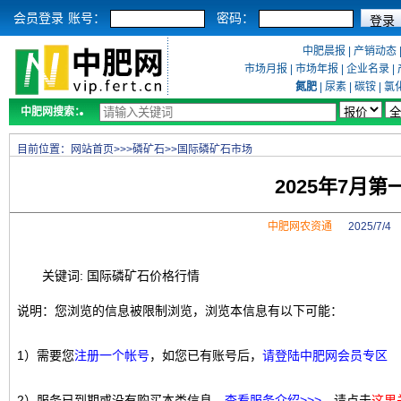
会员登录
账号：
密码：
中肥晨报
|
产销动态
市场月报
|
市场年报
|
企业名录
|
氮肥
|
尿素
|
碳铵
|
氯
中肥网搜索：
目前位置：
网站首页
>>>
磷矿石
>>
国际磷矿石市场
2025年7月
中肥网农资通
2025/7/
关键词: 国际磷矿石价格行情
说明：您浏览的信息被限制浏览，浏览本信息有以下可能：
1）需要您
注册一个帐号
，如您已有账号后，
请登陆中肥网会员专区
2）服务已到期或没有购买本类信息，
查看服务介绍>>>
，请点击
这里