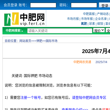
会员登录
账号：
密码：
中肥晨报
|
产销动态
市场月报
|
市场年报
|
企业名录
|
氮肥
|
尿素
|
碳铵
|
氯
中肥网搜索：
目前位置：
网站首页
>>>
钾肥
>>
国际市场
2025年7
中肥网农资通
2025/7/
关键词: 国际钾肥 市场动态
说明：您浏览的信息被限制浏览，浏览本信息有以下可能：
1）需要您
注册一个帐号
，如您已有账号后，
请登陆中肥网会员专区
2）服务已到期或没有购买本类信息，
查看服务介绍>>>
，请点击
这里