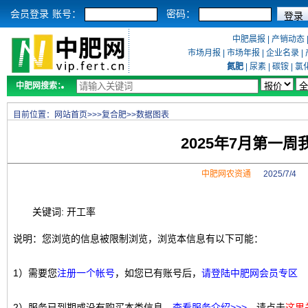
会员登录
账号：
密码：
中肥晨报
|
产销动态
市场月报
|
市场年报
|
企业名录
|
氮肥
|
尿素
|
碳铵
|
氯
中肥网搜索：
目前位置：
网站首页
>>>
复合肥
>>
数据图表
2025年7月第一
中肥网农资通
2025/7/4
关键词: 开工率
说明：您浏览的信息被限制浏览，浏览本信息有以下可能：
1）需要您
注册一个帐号
，如您已有账号后，
请登陆中肥网会员专区
2）服务已到期或没有购买本类信息，
查看服务介绍>>>
，请点击
这里