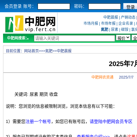
会员登录
账号：
密码：
中肥晨报
|
产销动态
市场月报
|
市场年报
|
企业名录
|
氮肥
|
尿素
|
碳铵
|
氯
中肥网搜索：
目前位置：
网站首页
>>>
氮肥
>>
中肥晨报
2025年
中肥网农资通
2025/7/
关键词: 尿素 期货 收盘
说明：您浏览的信息被限制浏览，浏览本信息有以下可能：
1）需要您
注册一个帐号
，如您已有账号后，
请登陆中肥网会员专区
2）服务已到期或没有购买本类信息，
查看服务介绍>>>
，请点击
这里