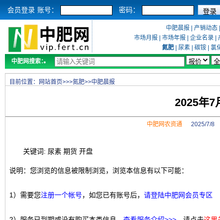
会员登录
账号：
密码：
中肥晨报
|
产销动态
市场月报
|
市场年报
|
企业名录
|
氮肥
|
尿素
|
碳铵
|
氯
中肥网搜索：
目前位置：
网站首页
>>>
氮肥
>>
中肥晨报
2025年
中肥网农资通
2025/7/
关键词: 尿素 期货 开盘
说明：您浏览的信息被限制浏览，浏览本信息有以下可能：
1）需要您
注册一个帐号
，如您已有账号后，
请登陆中肥网会员专区
2）服务已到期或没有购买本类信息，
查看服务介绍>>>
，请点击
这里