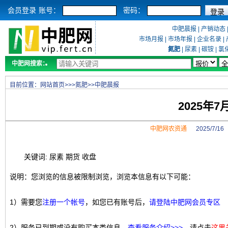
会员登录
账号：
密码：
中肥晨报
|
产销动态
市场月报
|
市场年报
|
企业名录
|
氮肥
|
尿素
|
碳铵
|
氯
中肥网搜索：
目前位置：
网站首页
>>>
氮肥
>>
中肥晨报
2025年
中肥网农资通
2025/7/1
关键词: 尿素 期货 收盘
说明：您浏览的信息被限制浏览，浏览本信息有以下可能：
1）需要您
注册一个帐号
，如您已有账号后，
请登陆中肥网会员专区
2）服务已到期或没有购买本类信息，
查看服务介绍>>>
，请点击
这里