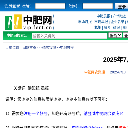
会员登录
账号：
密码：
中肥晨报
|
产销动态
市场月报
|
市场年报
|
企业名录
|
氮肥
|
尿素
|
碳铵
|
氯
中肥网搜索：
目前位置：
网站首页
>>>
磷酸铵肥
>>
中肥晨报
2025年
中肥网农资通
2025/7/1
关键词: 磷酸铵 晨报
说明：您浏览的信息被限制浏览，浏览本信息有以下可能：
1）需要您
注册一个帐号
，如您已有账号后，
请登陆中肥网会员专区
2）服务已到期或没有购买本类信息，
查看服务介绍>>>
，请点击
这里