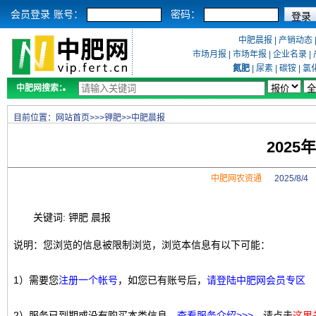
会员登录
账号：
密码：
中肥晨报
|
产销动态
市场月报
|
市场年报
|
企业名录
|
氮肥
|
尿素
|
碳铵
|
氯
中肥网搜索：
目前位置：
网站首页
>>>
钾肥
>>
中肥晨报
2025
中肥网农资通
2025/8/
关键词: 钾肥 晨报
说明：您浏览的信息被限制浏览，浏览本信息有以下可能：
1）需要您
注册一个帐号
，如您已有账号后，
请登陆中肥网会员专区
2）服务已到期或没有购买本类信息，
查看服务介绍>>>
，请点击
这里