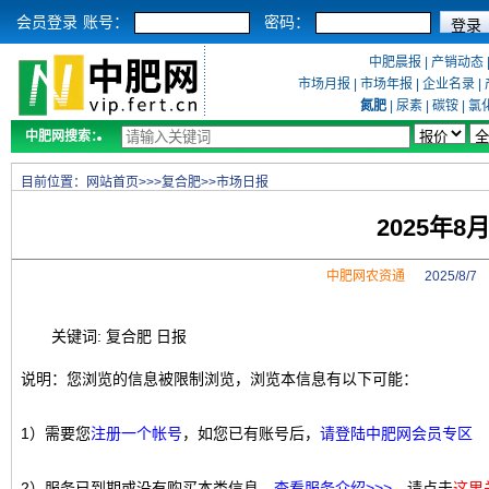
会员登录
账号：
密码：
中肥晨报
|
产销动态
市场月报
|
市场年报
|
企业名录
|
氮肥
|
尿素
|
碳铵
|
氯
中肥网搜索：
目前位置：
网站首页
>>>
复合肥
>>
市场日报
2025年
中肥网农资通
2025/8/
关键词: 复合肥 日报
说明：您浏览的信息被限制浏览，浏览本信息有以下可能：
1）需要您
注册一个帐号
，如您已有账号后，
请登陆中肥网会员专区
2）服务已到期或没有购买本类信息，
查看服务介绍>>>
，请点击
这里