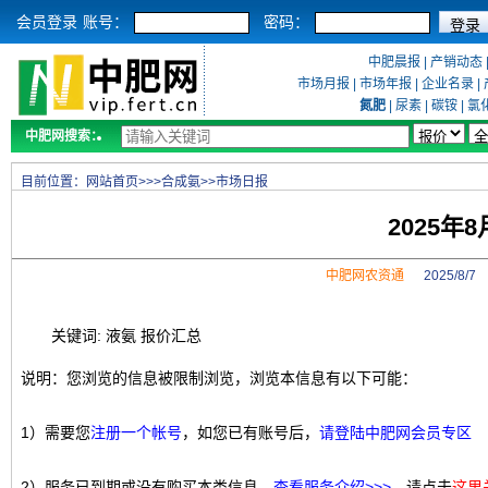
会员登录
账号：
密码：
中肥晨报
|
产销动态
市场月报
|
市场年报
|
企业名录
|
氮肥
|
尿素
|
碳铵
|
氯
中肥网搜索：
目前位置：
网站首页
>>>
合成氨
>>
市场日报
2025年
中肥网农资通
2025/8/
关键词: 液氨 报价汇总
说明：您浏览的信息被限制浏览，浏览本信息有以下可能：
1）需要您
注册一个帐号
，如您已有账号后，
请登陆中肥网会员专区
2）服务已到期或没有购买本类信息，
查看服务介绍>>>
，请点击
这里