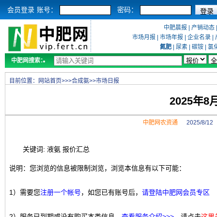
会员登录
账号：
密码：
中肥晨报
|
产销动态
市场月报
|
市场年报
|
企业名录
|
氮肥
|
尿素
|
碳铵
|
氯
中肥网搜索：
目前位置：
网站首页
>>>
合成氨
>>
市场日报
2025年
中肥网农资通
2025/8/1
关键词: 液氨 报价汇总
说明：您浏览的信息被限制浏览，浏览本信息有以下可能：
1）需要您
注册一个帐号
，如您已有账号后，
请登陆中肥网会员专区
2）服务已到期或没有购买本类信息，
查看服务介绍>>>
，请点击
这里