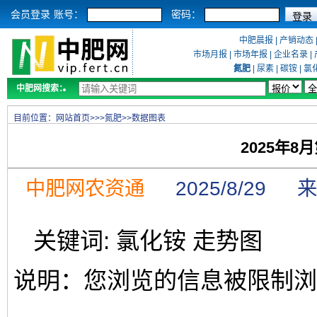
会员登录
账号：
密码：
中肥晨报
|
产销动态
市场月报
|
市场年报
|
企业名录
|
氮肥
|
尿素
|
碳铵
|
氯
中肥网搜索：
目前位置：
网站首页
>>>
氮肥
>>
数据图表
2025年
中肥网农资通
2025/8/29 
关键词: 氯化铵 走势图
说明：您浏览的信息被限制浏