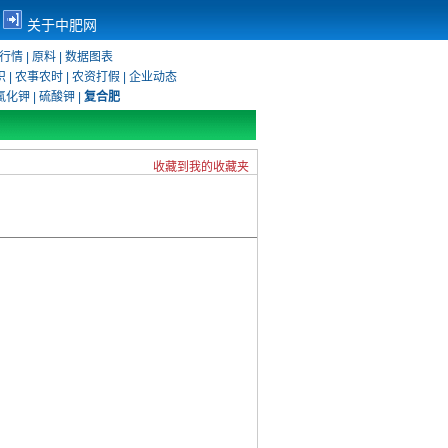
关于中肥网
行情
|
原料
|
数据图表
识
|
农事农时
|
农资打假
|
企业动态
氯化钾
|
硫酸钾
|
复合肥
收藏到我的收藏夹