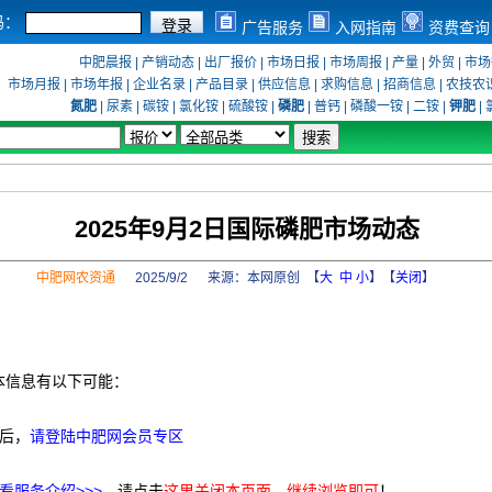
码：
广告服务
入网指南
资费查询
中肥晨报
|
产销动态
|
出厂报价
|
市场日报
|
市场周报
|
产量
|
外贸
|
市场
市场月报
|
市场年报
|
企业名录
|
产品目录
|
供应信息
|
求购信息
|
招商信息
|
农技农
氮肥
|
尿素
|
碳铵
|
氯化铵
|
硫酸铵
|
磷肥
|
普钙
|
磷酸一铵
|
二铵
|
钾肥
|
2025年9月2日国际磷肥市场动态
中肥网农资通
2025/9/2 来源：
本网原创
【
大
中
小
】【
关闭
】
本信息有以下可能：
后，
请登陆中肥网会员专区
看服务介绍>>>
，请点击
这里关闭本页面，继续浏览即可
！