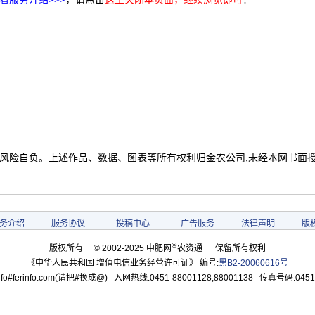
 风险自负。上述作品、数据、图表等所有权利归金农公司,未经本网书面
务介绍
-
服务协议
-
投稿中心
-
广告服务
-
法律声明
-
版
®
版权所有 © 2002-2025 中肥网
农资通 保留所有权利
《中华人民共和国 增值电信业务经营许可证》 编号:
黑B2-20060616号
o#ferinfo.com(请把#换成@) 入网热线:0451-88001128;88001138 传真号码:0451