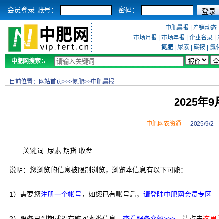
会员登录
账号：
密码：
中肥晨报
|
产销动态
市场月报
|
市场年报
|
企业名录
|
氮肥
|
尿素
|
碳铵
|
氯
中肥网搜索：
目前位置：
网站首页
>>>
氮肥
>>
中肥晨报
2025年
中肥网农资通
2025/9/
关键词: 尿素 期货 收盘
说明：您浏览的信息被限制浏览，浏览本信息有以下可能：
1）需要您
注册一个帐号
，如您已有账号后，
请登陆中肥网会员专区
2）服务已到期或没有购买本类信息，
查看服务介绍>>>
，请点击
这里