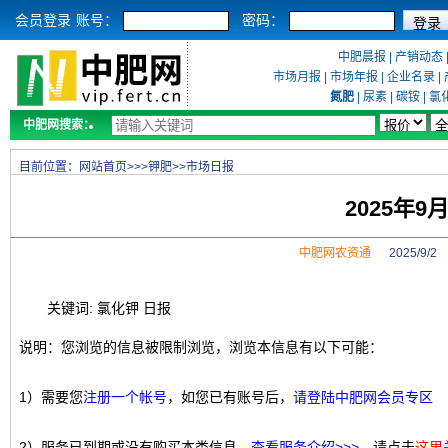
会员登录
账号：
密码：
中肥晨报
|
产销动态
市场月报
|
市场年报
|
企业名录
|
氮肥
|
尿素
|
碳铵
|
氯
中肥网搜索：
目前位置：
网站首页
>>>
钾肥
>>
市场日报
2025年
中肥网农资通
2025/9/
关键词: 氯化钾 日报
说明：您浏览的信息被限制浏览，浏览本信息有以下可能：
1）需要您
注册一个帐号
，如您已有账号后，
请登陆中肥网会员专区
2）服务已到期或没有购买本类信息，
查看服务介绍>>>
，请点击
这里