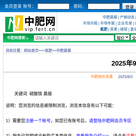
会员登录
账号：
密码：
中肥晨报
|
产销动态
市场月报
|
市场年报
|
企业名录
|
氮肥
|
尿素
|
碳铵
|
氯
中肥网搜索：
目前位置：
网站首页
>>>
氮肥
>>
中肥晨报
2025
中肥网农资通
2025/9/
关键词: 硫酸铵 晨报
说明：您浏览的信息被限制浏览，浏览本信息有以下可能：
1）需要您
注册一个帐号
，如您已有账号后，
请登陆中肥网会员专区
2）服务已到期或没有购买本类信息，
查看服务介绍>>>
，请点击
这里