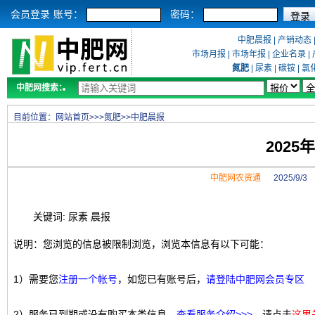
会员登录
账号：
密码：
中肥晨报
|
产销动态
市场月报
|
市场年报
|
企业名录
|
氮肥
|
尿素
|
碳铵
|
氯
中肥网搜索：
目前位置：
网站首页
>>>
氮肥
>>
中肥晨报
2025
中肥网农资通
2025/9/
关键词: 尿素 晨报
说明：您浏览的信息被限制浏览，浏览本信息有以下可能：
1）需要您
注册一个帐号
，如您已有账号后，
请登陆中肥网会员专区
2）服务已到期或没有购买本类信息，
查看服务介绍>>>
，请点击
这里