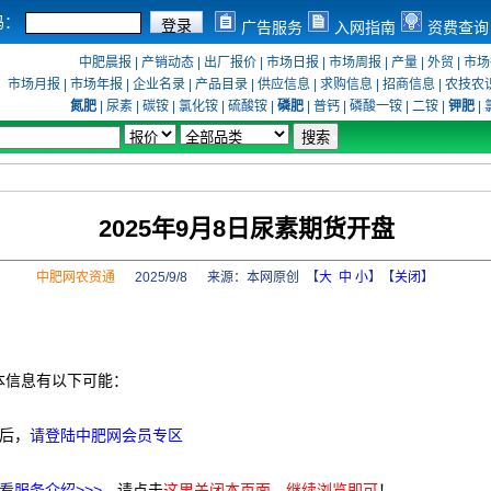
码：
广告服务
入网指南
资费查询
中肥晨报
|
产销动态
|
出厂报价
|
市场日报
|
市场周报
|
产量
|
外贸
|
市场
市场月报
|
市场年报
|
企业名录
|
产品目录
|
供应信息
|
求购信息
|
招商信息
|
农技农
氮肥
|
尿素
|
碳铵
|
氯化铵
|
硫酸铵
|
磷肥
|
普钙
|
磷酸一铵
|
二铵
|
钾肥
|
2025年9月8日尿素期货开盘
中肥网农资通
2025/9/8 来源：
本网原创
【
大
中
小
】【
关闭
】
本信息有以下可能：
后，
请登陆中肥网会员专区
看服务介绍>>>
，请点击
这里关闭本页面，继续浏览即可
！