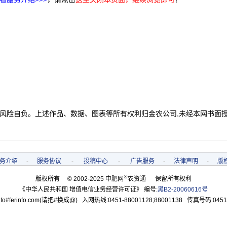
 风险自负。上述作品、数据、图表等所有权利归金农公司,未经本网书面
务介绍
-
服务协议
-
投稿中心
-
广告服务
-
法律声明
-
版
®
版权所有 © 2002-2025 中肥网
农资通 保留所有权利
《中华人民共和国 增值电信业务经营许可证》 编号:
黑B2-20060616号
o#ferinfo.com(请把#换成@) 入网热线:0451-88001128;88001138 传真号码:0451