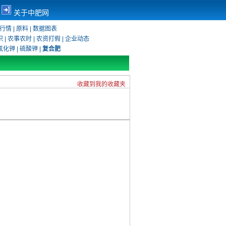
关于中肥网
行情
|
原料
|
数据图表
识
|
农事农时
|
农资打假
|
企业动态
氯化钾
|
硫酸钾
|
复合肥
收藏到我的收藏夹