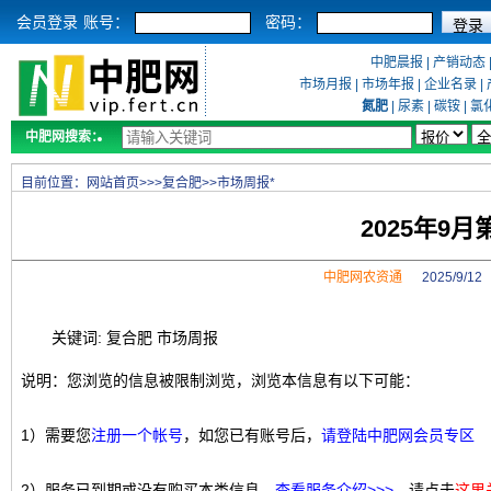
会员登录
账号：
密码：
中肥晨报
|
产销动态
市场月报
|
市场年报
|
企业名录
|
氮肥
|
尿素
|
碳铵
|
氯
中肥网搜索：
目前位置：
网站首页
>>>
复合肥
>>
市场周报*
2025年9
中肥网农资通
2025/9/1
关键词: 复合肥 市场周报
说明：您浏览的信息被限制浏览，浏览本信息有以下可能：
1）需要您
注册一个帐号
，如您已有账号后，
请登陆中肥网会员专区
2）服务已到期或没有购买本类信息，
查看服务介绍>>>
，请点击
这里