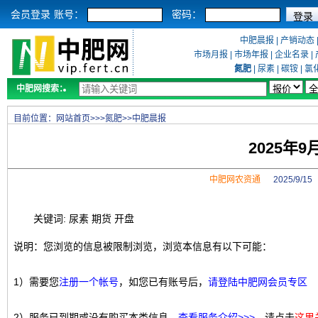
会员登录
账号：
密码：
中肥晨报
|
产销动态
市场月报
|
市场年报
|
企业名录
|
氮肥
|
尿素
|
碳铵
|
氯
中肥网搜索：
目前位置：
网站首页
>>>
氮肥
>>
中肥晨报
2025年
中肥网农资通
2025/9/1
关键词: 尿素 期货 开盘
说明：您浏览的信息被限制浏览，浏览本信息有以下可能：
1）需要您
注册一个帐号
，如您已有账号后，
请登陆中肥网会员专区
2）服务已到期或没有购买本类信息，
查看服务介绍>>>
，请点击
这里