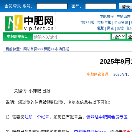
会员登录
账号：
密码：
中肥晨报
|
产销动态
市场月报
|
市场年报
|
企业名录
|
氮肥
|
尿素
|
碳铵
|
氯
中肥网搜索：
目前位置：
网站首页
>>>
钾肥
>>
市场日报
2025年9
中肥网农资通
2025/9/1
关键词: 小钾肥 日报
说明：您浏览的信息被限制浏览，浏览本信息有以下可能：
1）需要您
注册一个帐号
，如您已有账号后，
请登陆中肥网会员专区
2）服务已到期或没有购买本类信息，
查看服务介绍>>>
，请点击
这里