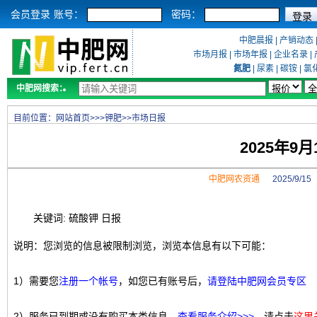
会员登录
账号：
密码：
中肥晨报
|
产销动态
市场月报
|
市场年报
|
企业名录
|
氮肥
|
尿素
|
碳铵
|
氯
中肥网搜索：
目前位置：
网站首页
>>>
钾肥
>>
市场日报
2025年9
中肥网农资通
2025/9/1
关键词: 硫酸钾 日报
说明：您浏览的信息被限制浏览，浏览本信息有以下可能：
1）需要您
注册一个帐号
，如您已有账号后，
请登陆中肥网会员专区
2）服务已到期或没有购买本类信息，
查看服务介绍>>>
，请点击
这里