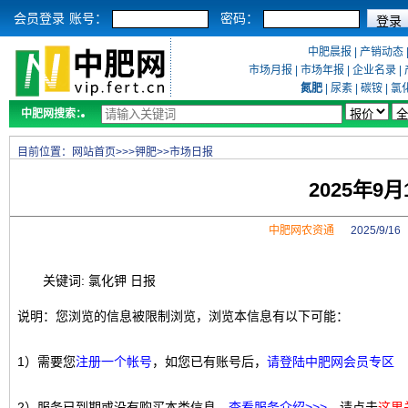
会员登录
账号：
密码：
中肥晨报
|
产销动态
市场月报
|
市场年报
|
企业名录
|
氮肥
|
尿素
|
碳铵
|
氯
中肥网搜索：
目前位置：
网站首页
>>>
钾肥
>>
市场日报
2025年9
中肥网农资通
2025/9/1
关键词: 氯化钾 日报
说明：您浏览的信息被限制浏览，浏览本信息有以下可能：
1）需要您
注册一个帐号
，如您已有账号后，
请登陆中肥网会员专区
2）服务已到期或没有购买本类信息，
查看服务介绍>>>
，请点击
这里